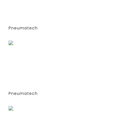
АДСОРБЦИОННОГО ТИПА (PSA)- PPNG
6-68 S (ЭКСТРУДИРОВАННЫЕ
КОЛОННЫ) -СТАНДАРТНАЯ ВЕРСИЯ
PPNG 12 SPPM
Pneumatech
Заказать
ГЕНЕРАТОРЫ АЗОТА
АДСОРБЦИОННОГО ТИПА (PSA)- PPNG
6-68 S (ЭКСТРУДИРОВАННЫЕ
КОЛОННЫ) -СТАНДАРТНАЯ ВЕРСИЯ
PPNG 15 SPCT (%)
Pneumatech
Заказать