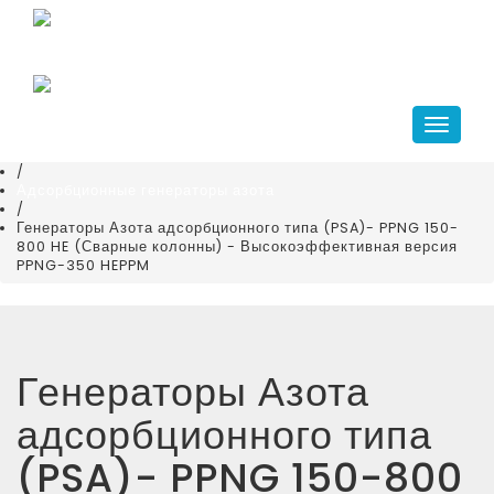
Главная
+7(343)266-41-10
/
compressor@kr-ekb.ru
Каталог
/
Генераторы газов азота и кислорода
Навига
/
Генераторы азота
/
Адсорбционные генераторы азота
/
Генераторы Азота адсорбционного типа (PSA)- PPNG 150-
800 HE (Сварные колонны) - Высокоэффективная версия
PPNG-350 HEPPM
Генераторы Азота
адсорбционного типа
(PSA)- PPNG 150-800