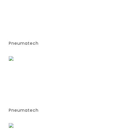
ГЕНЕРАТОРЫ АЗОТА
АДСОРБЦИОННОГО ТИПА (PSA)- PPNG
6-68 S (ЭКСТРУДИРОВАННЫЕ
КОЛОННЫ) -СТАНДАРТНАЯ ВЕРСИЯ
PPNG 30 SPPM
Pneumatech
Заказать
ГЕНЕРАТОРЫ АЗОТА
АДСОРБЦИОННОГО ТИПА (PSA)- PPNG
6-68 S (ЭКСТРУДИРОВАННЫЕ
КОЛОННЫ) -СТАНДАРТНАЯ ВЕРСИЯ
PPNG 37 SPCT (%)
Pneumatech
Заказать