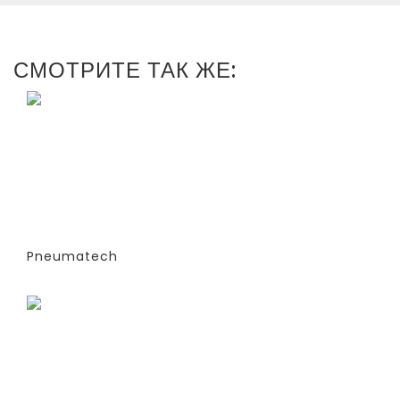
СМОТРИТЕ ТАК ЖЕ:
ГЕНЕРАТОРЫ АЗОТА
АДСОРБЦИОННОГО ТИПА (PSA)- PPNG
6-68 S (ЭКСТРУДИРОВАННЫЕ
КОЛОННЫ) -СТАНДАРТНАЯ ВЕРСИЯ
PPNG 6 S PCT (%)
Pneumatech
Заказать
ГЕНЕРАТОРЫ АЗОТА
АДСОРБЦИОННОГО ТИПА (PSA)- PPNG