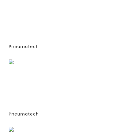
ГЕНЕРАТОРЫ АЗОТА
АДСОРБЦИОННОГО ТИПА (PSA)- PPNG
6-68 S (ЭКСТРУДИРОВАННЫЕ
КОЛОННЫ) -СТАНДАРТНАЯ ВЕРСИЯ
PPNG 37 SPPM
Pneumatech
Заказать
ГЕНЕРАТОРЫ АЗОТА
АДСОРБЦИОННОГО ТИПА (PSA)- PPNG
6-68 S (ЭКСТРУДИРОВАННЫЕ
КОЛОННЫ) -СТАНДАРТНАЯ ВЕРСИЯ
PPNG 41 SPCT (%)
Pneumatech
Заказать