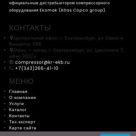
официальным дистрибьютором компрессорного
оборудования Ekomak (Atlas Copco group).
КОНТАКТЫ
Центральный офис:
г. Екатеринбург, ул. Сакко и
Ванцетти, 58Б
Офис — склад:
г. Екатеринбург, ул. Цвиллинга 7,
офис 302/я
compressor@kr-ekb.ru
+7(343)266-41-10
МЕНЮ
Главная
О компании
Услуги
Каталог
Контакты
Тех.эксперт
Карта сайта