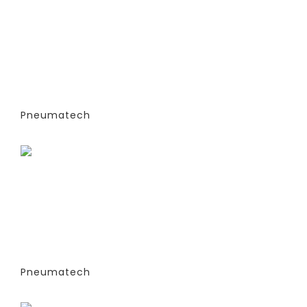
ГЕНЕРАТОРЫ АЗОТА
АДСОРБЦИОННОГО ТИПА (PSA)- PPNG
6-68 S (ЭКСТРУДИРОВАННЫЕ
КОЛОННЫ) -СТАНДАРТНАЯ ВЕРСИЯ
PPNG 41 SPPM
Pneumatech
Заказать
ГЕНЕРАТОРЫ АЗОТА
АДСОРБЦИОННОГО ТИПА (PSA)- PPNG
6-68 S (ЭКСТРУДИРОВАННЫЕ
КОЛОННЫ) -СТАНДАРТНАЯ ВЕРСИЯ
PPNG 50 SPCT (%)
Pneumatech
Заказать