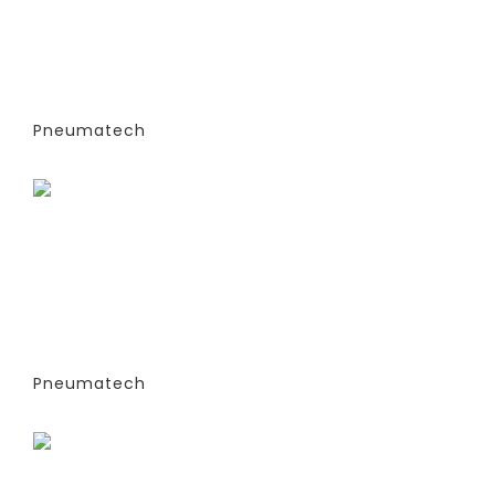
ГЕНЕРАТОРЫ АЗОТА
АДСОРБЦИОННОГО ТИПА (PSA)- PPNG
6-68 S (ЭКСТРУДИРОВАННЫЕ
КОЛОННЫ) -СТАНДАРТНАЯ ВЕРСИЯ
PPNG 18 SPPM
Pneumatech
Заказать
ГЕНЕРАТОРЫ АЗОТА
АДСОРБЦИОННОГО ТИПА (PSA)- PPNG
6-68 S (ЭКСТРУДИРОВАННЫЕ
КОЛОННЫ) -СТАНДАРТНАЯ ВЕРСИЯ
PPNG 22 SPCT (%)
Pneumatech
Заказать