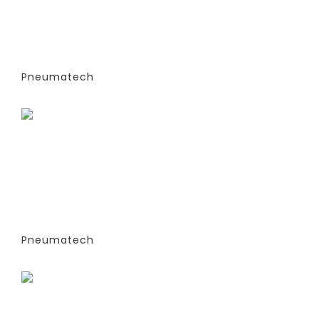
ГЕНЕРАТОРЫ АЗОТА
АДСОРБЦИОННОГО ТИПА (PSA)- PPNG
6-68 S (ЭКСТРУДИРОВАННЫЕ
КОЛОННЫ) -СТАНДАРТНАЯ ВЕРСИЯ
PPNG 15 SPPM
Pneumatech
Заказать
ГЕНЕРАТОРЫ АЗОТА
АДСОРБЦИОННОГО ТИПА (PSA)- PPNG
6-68 S (ЭКСТРУДИРОВАННЫЕ
КОЛОННЫ) -СТАНДАРТНАЯ ВЕРСИЯ
PPNG 18 SPCT (%)
Pneumatech
Заказать