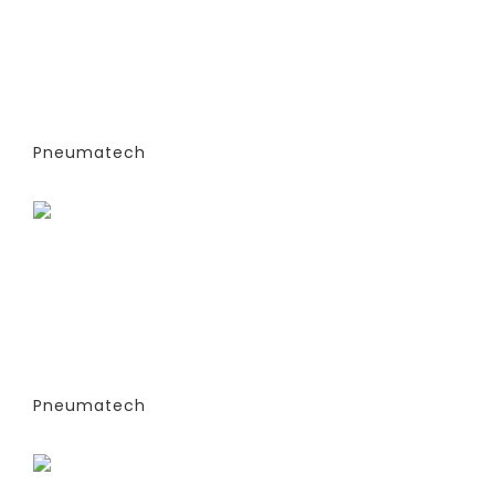
ГЕНЕРАТОРЫ АЗОТА
АДСОРБЦИОННОГО ТИПА (PSA)- PPNG
6-68 S (ЭКСТРУДИРОВАННЫЕ
КОЛОННЫ) -СТАНДАРТНАЯ ВЕРСИЯ
PPNG 28 SPPM
Pneumatech
Заказать
ГЕНЕРАТОРЫ АЗОТА
АДСОРБЦИОННОГО ТИПА (PSA)- PPNG
6-68 S (ЭКСТРУДИРОВАННЫЕ
КОЛОННЫ) -СТАНДАРТНАЯ ВЕРСИЯ
PPNG 30 SPCT (%)
Pneumatech
Заказать