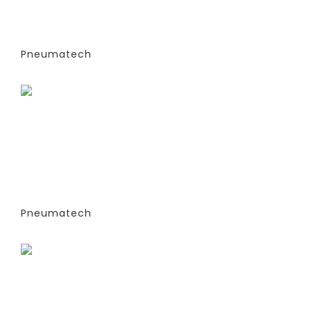
6-68 S (ЭКСТРУДИРОВАННЫЕ
КОЛОННЫ) -СТАНДАРТНАЯ ВЕРСИЯ
PPNG 7 SPPM
Pneumatech
Заказать
ГЕНЕРАТОРЫ АЗОТА
АДСОРБЦИОННОГО ТИПА (PSA)- PPNG
6-68 S (ЭКСТРУДИРОВАННЫЕ
КОЛОННЫ) -СТАНДАРТНАЯ ВЕРСИЯ
PPNG 9 SPCT (%)
Pneumatech
Заказать
ГЕНЕРАТОРЫ АЗОТА