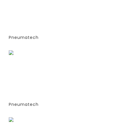
ГЕНЕРАТОРЫ АЗОТА
АДСОРБЦИОННОГО ТИПА (PSA)- PPNG
6-68 S (ЭКСТРУДИРОВАННЫЕ
КОЛОННЫ) -СТАНДАРТНАЯ ВЕРСИЯ
PPNG 22 SPPM
Pneumatech
Заказать
ГЕНЕРАТОРЫ АЗОТА
АДСОРБЦИОННОГО ТИПА (PSA)- PPNG
6-68 S (ЭКСТРУДИРОВАННЫЕ
КОЛОННЫ) -СТАНДАРТНАЯ ВЕРСИЯ
PPNG 28 SPCT (%)
Pneumatech
Заказать