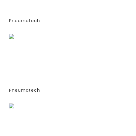
6-68 S (ЭКСТРУДИРОВАННЫЕ
КОЛОННЫ) -СТАНДАРТНАЯ ВЕРСИЯ
PPNG 6 SPPM
Pneumatech
Заказать
ГЕНЕРАТОРЫ АЗОТА
АДСОРБЦИОННОГО ТИПА (PSA)- PPNG
6-68 S (ЭКСТРУДИРОВАННЫЕ
КОЛОННЫ) -СТАНДАРТНАЯ ВЕРСИЯ
PPNG 7 SPCT (%)
Pneumatech
Заказать
ГЕНЕРАТОРЫ АЗОТА
АДСОРБЦИОННОГО ТИПА (PSA)- PPNG