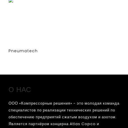
ГЕНЕРАТОРЫ АЗОТА
АДСОРБЦИОННОГО ТИПА (PSA)- PPNG
6-68 S (ЭКСТРУДИРОВАННЫЕ
КОЛОННЫ) -СТАНДАРТНАЯ ВЕРСИЯ
PPNG 50 SPPM
Pneumatech
Заказать
О НАС
ООО «Компрессорные решения» - это молодая команда
специалистов по реализации технических решений по
обеспечению предприятий сжатым воздухом и азотом.
Является партнёром концерна Atlas Copco и