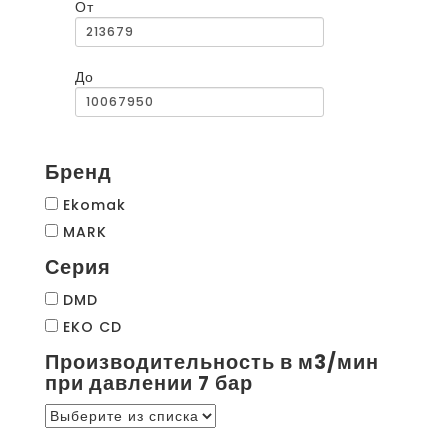
От
До
Бренд
Ekomak
MARK
Серия
DMD
EKO CD
Производительность в м3/мин
при давлении 7 бар