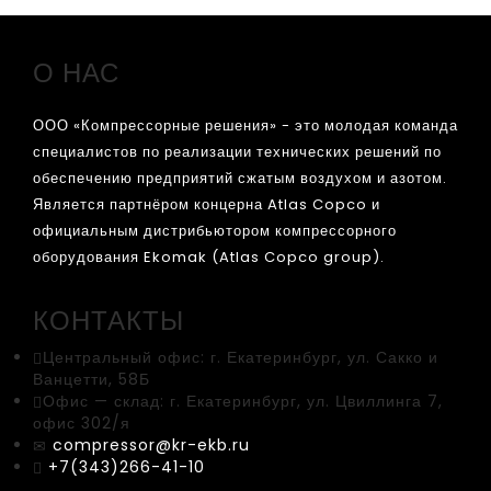
О НАС
ООО «Компрессорные решения» - это молодая команда
специалистов по реализации технических решений по
обеспечению предприятий сжатым воздухом и азотом.
Является партнёром концерна Atlas Copco и
официальным дистрибьютором компрессорного
оборудования Ekomak (Atlas Copco group).
КОНТАКТЫ
Центральный офис:
г. Екатеринбург, ул. Сакко и
Ванцетти, 58Б
Офис — склад:
г. Екатеринбург, ул. Цвиллинга 7,
офис 302/я
compressor@kr-ekb.ru
+7(343)266-41-10