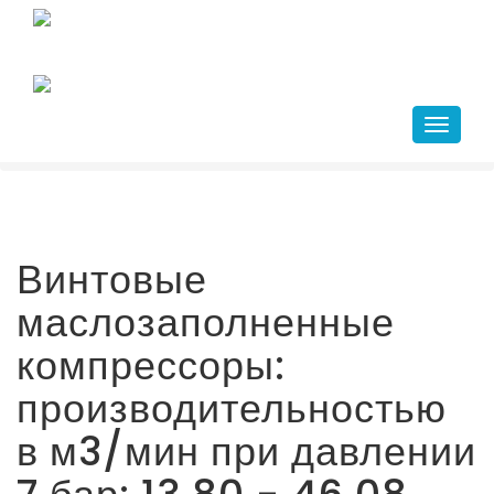
Главная
+7(343)266-41-10
/
compressor@kr-ekb.ru
Каталог
/
Винтовые маслозаполненные компрессоры
Навига
/
Производство электроники и полупроводников
Винтовые
маслозаполненные
компрессоры:
производительностью
в м3/мин при давлении