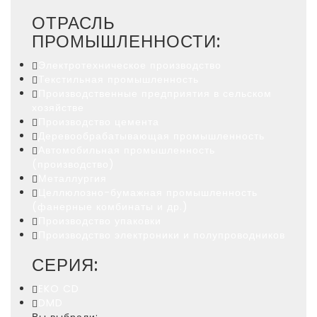
ОТРАСЛЬ
ПРОМЫШЛЕННОСТИ:
Электротехническое производство
Текстильная промышленность
Производственные предприятия в сельском
хозяйстве
Производство цемента
Деревообрабатывающая промышленность
Автомобильная промышленность
(производство)
Металлургия
Целлюлозно-бумажная промышленность
(фанерные комбинаты и др.)
Производство упаковки
Производство электроники и полупроводников
СЕРИЯ:
EKO CD
DMD
Вы выбрали: