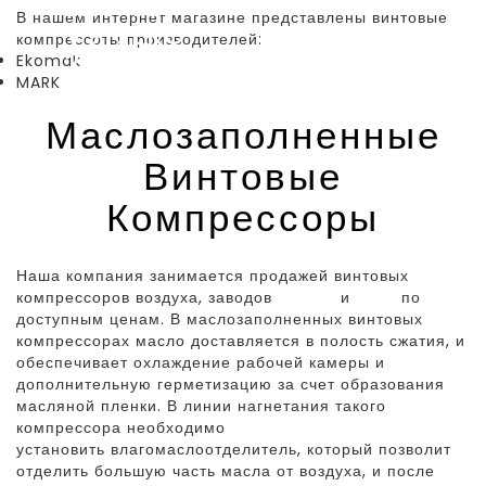
EKO CD
В нашем интернет магазине представлены винтовые
VST: EKO
компрессоты производителей:
250SCD
Ekomak
MARK
VST
Маслозаполненные
Винтовые
Компрессоры
Наша компания занимается продажей винтовых
компрессоров воздуха, заводов
Екомак
и
Mark
по
доступным ценам. В маслозаполненных винтовых
компрессорах масло доставляется в полость сжатия, и
обеспечивает охлаждение рабочей камеры и
дополнительную герметизацию за счет образования
масляной пленки. В линии нагнетания такого
компрессора необходимо
установить влагомаслоотделитель, который позволит
отделить большую часть масла от воздуха, и после