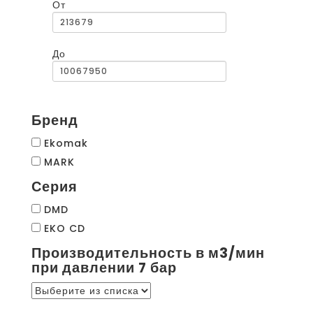
От
До
Бренд
Ekomak
MARK
Серия
DMD
EKO CD
Производительность в м3/мин
при давлении 7 бар