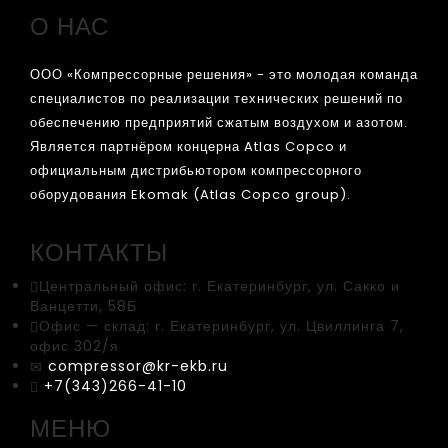
О НАС
ООО «Компрессорные решения» - это молодая команда
специалистов по реализации технических решений по
обеспечению предприятий сжатым воздухом и азотом.
Является партнёром концерна Atlas Copco и
официальным дистрибьютором компрессорного
оборудования Ekomak (Atlas Copco group).
КОНТАКТЫ
Центральный офис:
г. Екатеринбург, ул. Сакко и
Ванцетти, 58Б
Офис — склад:
г. Екатеринбург, ул. Цвиллинга 7,
офис 302/я
compressor@kr-ekb.ru
+7(343)266-41-10
МЕНЮ