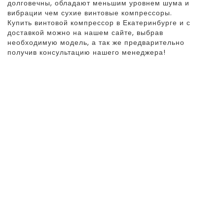
долговечны, обладают меньшим уровнем шума и
вибрации чем сухие винтовые компрессоры.
Купить винтовой компрессор в Екатеринбурге и с
доставкой можно на нашем сайте, выбрав
необходимую модель, а так же предварительно
получив консультацию нашего менеджера!
ВИНТОВЫЕ
МАСЛОНАПОЛНЕННЫЕ
КОМПРЕССОРЫ MARK ДО 22 КВТ
ВИНТОВЫЕ
МАСЛОЗАПОЛНЕННЫЕ
КОМПРЕССОРЫ СЕРИИ DMD ДО
22 КВТ
ВИНТОВЫЕ
МАСЛОЗАПОЛНЕННЫЕ
КОМПРЕССОРЫ СЕРИИ DMD ОТ