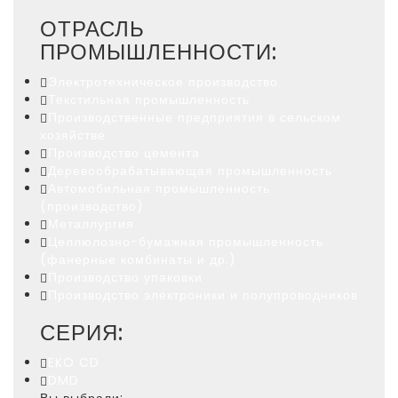
ОТРАСЛЬ
ПРОМЫШЛЕННОСТИ:
Электротехническое производство
Текстильная промышленность
Производственные предприятия в сельском
хозяйстве
Производство цемента
Деревообрабатывающая промышленность
Автомобильная промышленность
(производство)
Металлургия
Целлюлозно-бумажная промышленность
(фанерные комбинаты и др.)
Производство упаковки
Производство электроники и полупроводников
СЕРИЯ:
EKO CD
DMD
Вы выбрали: