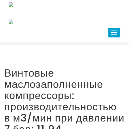
Главная
+7(343)266-41-10
/
compressor@kr-ekb.ru
Каталог
/
Винтовые маслозаполненные компрессоры
Навига
/
Производство электроники и полупроводников
Винтовые
маслозаполненные
компрессоры:
производительностью
в м3/мин при давлении