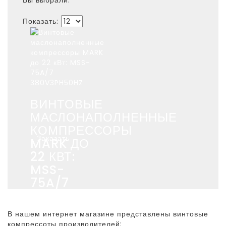
Показать:
ВИНТОВЫЕ
МАСЛОНАПОЛНЕННЫЕ
КОМПРЕССОРЫ
Заказать
MARK ДО
22 КВТ:
MSS-
75A/7
380V3PH50HZ
В нашем интернет магазине представлены винтовые
компрессоты производителей: