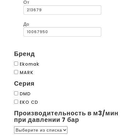
От
До
Бренд
Ekomak
MARK
Серия
DMD
EKO CD
Производительность в м3/мин
при давлении 7 бар