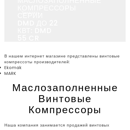
МАСЛОЗАПОЛНЕННЫЕ
КОМПРЕССОРЫ
Заказать
СЕРИИ
DMD ДО 22
КВТ: DMD
55 CR
В нашем интернет магазине представлены винтовые
компрессоты производителей:
Ekomak
MARK
Маслозаполненные
Винтовые
Компрессоры
Наша компания занимается продажей винтовых