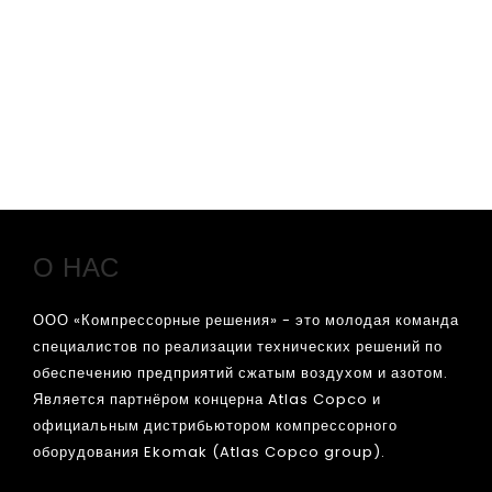
ОТ 90 КВТ ДО 315 КВТ
ВИНТОВЫЕ
МАСЛОЗАПОЛНЕННЫЕ
КОМПРЕССОРЫ С ПЕРЕМЕННОЙ
ПРОИЗВОДИТЕЛЬНОСТЬЮ
СЕРИИ DMD VST, EKO CD VST
О НАС
ООО «Компрессорные решения» - это молодая команда
специалистов по реализации технических решений по
обеспечению предприятий сжатым воздухом и азотом.
Является партнёром концерна Atlas Copco и
официальным дистрибьютором компрессорного
оборудования Ekomak (Atlas Copco group).