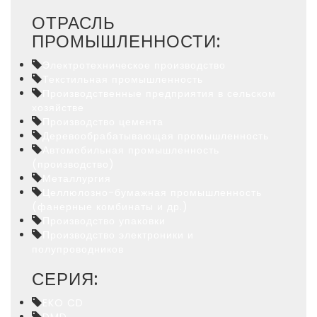
ОТРАСЛЬ
ПРОМЫШЛЕННОСТИ:
Электротехническое производство
Текстильная промышленность
Производственные предприятия в сельском
хозяйстве
Производство цемента
Деревообрабатывающая промышленность
Автомобильная промышленность
(производство)
Металлургия
Целлюлозно-бумажная промышленность
(фанерные комбинаты и др.)
Производство упаковки
Производство электроники и
полупроводников
СЕРИЯ:
EKO CD
DMD