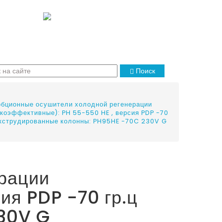
Поиск
бционные осушители холодной регенерации
коэффективные): PH 55-550 HE , версия PDP -70
экструдированные колонны: PH95HE -70C 230V G
рации
ия PDP -70 гр.ц
30V G