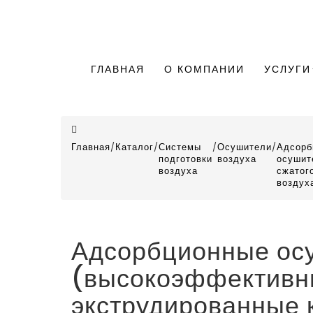
ГЛАВНАЯ
О КОМПАНИИ
УСЛУГИ
Главная
/
Каталог
/
Системы
/
Осушители
/
Адсорб
подготовки
воздуха
осушит
воздуха
сжатог
воздух
Адсорбционные осу
(высокоэффективны
экструдированные 