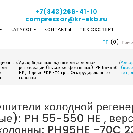
+7(343)266-41-10
compressor@kr-ekb.ru
КАТАЛОГ
КОНТАКТЫ
ТЕХ.ЭКСПЕРТ
(
0
)
ционные
/
Адсорбционные осушители холодной
/
Адсор
ели
регенерации (Высокоэффективные): PH 55-550
(высо
о
HE , Версия PDP -70 гр.Ц Экструдированные
гр.ц 
а
колонны
шители холодной регене
е): PH 55-550 HE , верс
колонны: PH95HE -70C 2