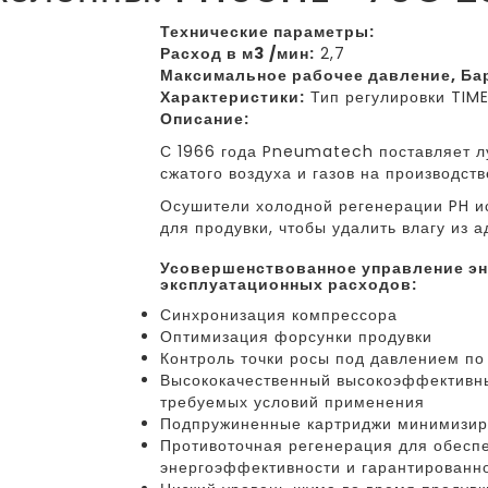
Технические параметры:
Расход в м3 /мин:
2,7
Максимальное рабочее давление, Ба
Характеристики:
Тип регулировки TIM
Описание:
С 1966 года Pneumatech поставляет л
сжатого воздуха и газов на производст
Осушители холодной регенерации PH и
для продувки, чтобы удалить влагу из а
усовершенствованное управление энергопотреблением с целью снижения
эксплуатационных расходов:
Синхронизация компрессора
Оптимизация форсунки продувки
Контроль точки росы под давлением по 
Высококачественный высокоэффективны
требуемых условий применения
Подпружиненные картриджи минимизир
Противоточная регенерация для обесп
энергоэффективности и гарантированн