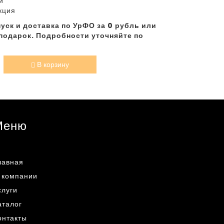
и
кция
уск и доставка по УрФО за 0 рубль или
подарок. Подробности уточняйте по
В корзину
Меню
лавная
 компании
слуги
аталог
онтакты