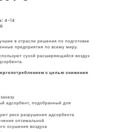
р:
4-14
ER
учшие в отрасли решения по подготовке
венные предприятия по всему миру.
спользуют сухой расширяющийся воздух
дсорбента.
заказу
й адсорбент, подобранный для
уют риск разрушения адсорбента
ечения оптимальной
ого осушения воздуха