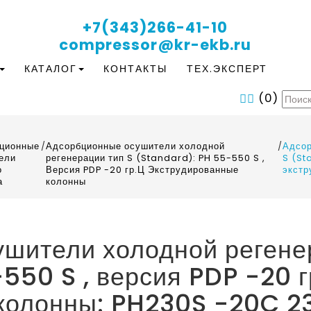
+7(343)266-41-10
compressor@kr-ekb.ru
КАТАЛОГ
КОНТАКТЫ
ТЕХ.ЭКСПЕРТ
(
0
)
ционные
/
Адсорбционные осушители холодной
/
Адсор
ели
регенерации тип S (Standard): PH 55-550 S ,
S (St
о
Версия PDP -20 гр.Ц Экструдированные
экстр
а
колонны
шители холодной регене
50 S , версия PDP -20 г
колонны: PH230S -20C 2