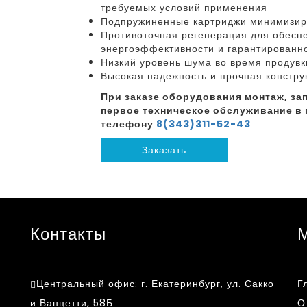
требуемых условий применения
Подпружиненные картриджи минимизир
Противоточная регенерация для обесп
энергоэффективности и гарантированн
Низкий уровень шума во время продувк
Высокая надежность и прочная констру
При заказе оборудования монтаж, зап
первое техническое обслуживание в 
телефону
8(343)311-52-43
Заказать
Контакты
Центральный офис:
г. Екатеринбург, ул. Сакко
Г
и Ванцетти, 58Б
О