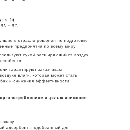
р:
4-14
6S - 6C
учшие в отрасли решения по подготовке
венные предприятия по всему миру.
спользуют сухой расширяющийся воздух
дсорбента.
ли гарантируют заказчикам
оздухе влаги, которая может стать
убах и снижения эффективности
заказу
й адсорбент, подобранный для