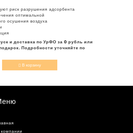
уют риск разрушения адсорбента
ечения оптимальной
ого осушения воздуха
и
кция
уск и доставка по УрФО за 0 рубль или
подарок. Подробности уточняйте по
В корзину
Меню
лавная
 компании