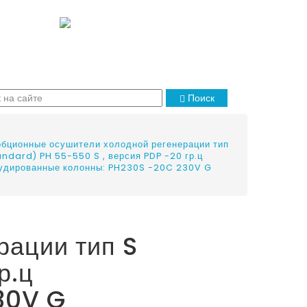
Поиск
бционные осушители холодной регенерации тип
andard) PH 55-550 S , версия PDP -20 гр.ц
удированные колонны: PH230S -20C 230V G
рации тип S
р.ц
30V G