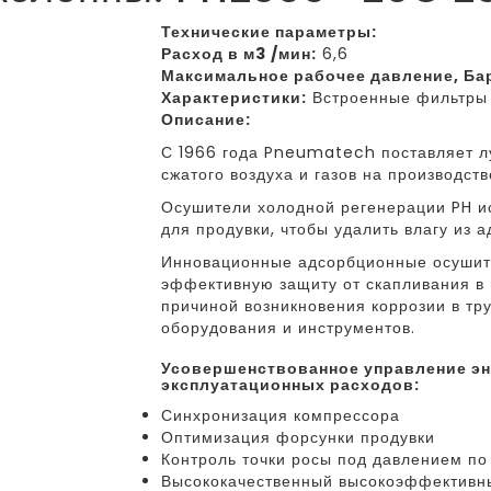
Технические параметры:
Расход в м3 /мин:
6,6
Максимальное рабочее давление, Ба
Характеристики:
Встроенные фильтры 
Описание:
С 1966 года Pneumatech поставляет л
сжатого воздуха и газов на производст
Осушители холодной регенерации PH и
для продувки, чтобы удалить влагу из а
Инновационные адсорбционные осушите
эффективную защиту от скапливания в в
причиной возникновения коррозии в тр
оборудования и инструментов.
усовершенствованное управление энергопотреблением с целью снижения
эксплуатационных расходов:
Синхронизация компрессора
Оптимизация форсунки продувки
Контроль точки росы под давлением по 
Высококачественный высокоэффективны