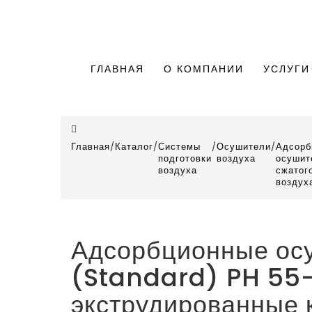
ГЛАВНАЯ
О КОМПАНИИ
УСЛУГИ
Главная
/
Каталог
/
Системы
/
Осушители
/
Адсорб
подготовки
воздуха
осушит
воздуха
сжатог
воздух
Адсорбционные осу
(Standard) PH 55-5
экструдированные 