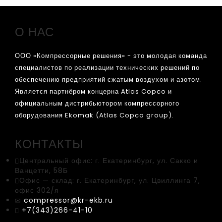
О НАС
ООО «Компрессорные решения» - это молодая команда
специалистов по реализации технических решений по
обеспечению предприятий сжатым воздухом и азотом.
Является партнёром концерна Atlas Copco и
официальным дистрибьютором компрессорного
оборудования Ekomak (Atlas Copco group).
КОНТАКТЫ
Центральный офис:
г. Екатеринбург, ул. Сакко и
Ванцетти, 58Б
Офис — склад:
г. Екатеринбург, ул. Цвиллинга 7,
офис 302/я
compressor@kr-ekb.ru
+7(343)266-41-10