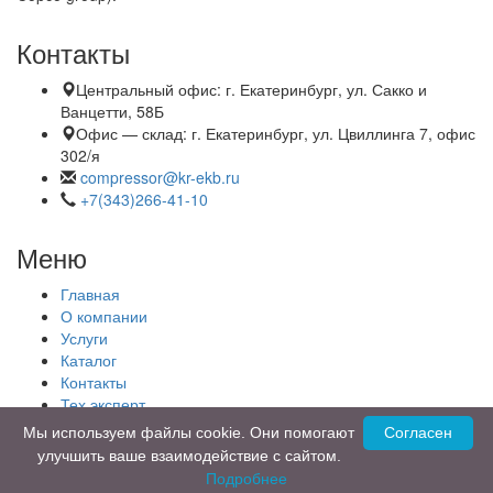
Контакты
Центральный офис:
г. Екатеринбург, ул. Сакко и
Ванцетти, 58Б
Офис — склад:
г. Екатеринбург, ул. Цвиллинга 7, офис
302/я
compressor@kr-ekb.ru
+7(343)266-41-10
Меню
Главная
О компании
Услуги
Каталог
Контакты
Тех.эксперт
Карта сайта
Мы используем файлы cookie. Они помогают
Согласен
улучшить ваше взаимодействие с сайтом.
© 2019 - 2026 Все права защищены
Подробнее
Разработка сайта