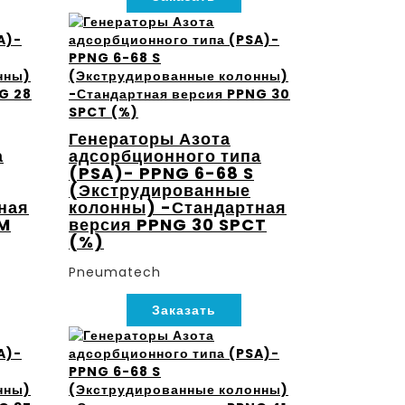
Генераторы Азота
а
адсорбционного типа
(PSA)- PPNG 6-68 S
(Экструдированные
ная
колонны) -Стандартная
PM
версия PPNG 30 SPCT
(%)
Pneumatech
Заказать