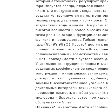
который автоматически регулирует врем
гарантируется всегда, открывая клапан
чистоты и продувая азот, когда чистота
воздуха контролируется путем монитори
температуры, давления и точки росы.
воздействии воды и масла. Все риски 
высокой влажности и более высоких ск
точки росы на входе и функции автома
функции и преимущества Гибкая технол
газа (95-99,999%) Простой доступ к в
принцип готовности к работе Контролле
полномасштабными возможностями связи
- Нет необходимости в бустере азота д
Уникальная конструкция колонны и кла
воздушных коэффициентов среди реше
конструкция - минимальная занимаема
для простого обслуживания - Удобный 
замены Высококачественное угольное 
длительные интервалы технического о
производительность в любых условиях 
кислорода - Высококачественное издел
обслуживания 5 лет
Описание:
Генераторы Азота адсорбци