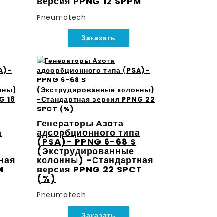
T
версия PPNG 12 SPPM
Pneumatech
Заказать
Генераторы Азота
а
адсорбционного типа
(PSA)- PPNG 6-68 S
(Экструдированные
ная
колонны) -Стандартная
M
версия PPNG 22 SPCT
(%)
Pneumatech
Заказать