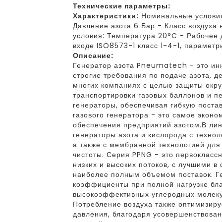
Технические параметры:
Характеристики:
Номинальные условия
Давление азота 6 Бар - Класс воздуха 
условия: Температура 20°C - Рабочее д
входе ISO8573-1 класс 1-4-1, парамет
Описание:
Генератор азота Pneumatech - это ин
строгие требования по подаче азота, д
многих компаниях с целью защиты окр
транспортировки газовых баллонов и п
генераторы, обеспечивая гибкую постав
газового генератора - это самое экон
обеспечения предприятий азотом.В л
генераторы азота и кислорода с технол
а также с мембранной технологией для 
чистоты. Серия PPNG - это первоклас
низких и высоких потоков, с лучшими в
наиболее полным объемом поставок. 
коэффициенты при полной нагрузке бл
высокоэффективных углеродных молеку
Потребление воздуха также оптимизиру
давления, благодаря усовершенствован