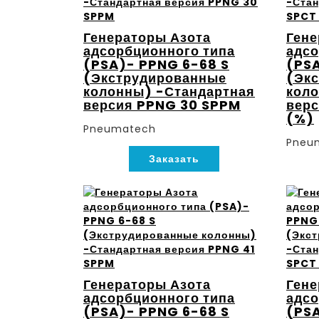
Генераторы Азота
Гене
адсорбционного типа
адсо
(PSA)- PPNG 6-68 S
(PSA
(Экструдированные
(Эк
колонны) -Стандартная
коло
версия PPNG 30 SPPM
верс
(%)
Pneumatech
Pneu
Заказать
Генераторы Азота
Гене
адсорбционного типа
адсо
(PSA)- PPNG 6-68 S
(PSA