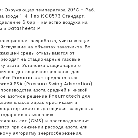
: Окружающая температура 20°C - Раб.
на входе 1-4-1 по ISO8573 Стандарт.
авление 6 бар - качество воздуха на
ры в Datasheets Р
новационная разработка, учитывающая
ействующие на объектах заказчиков. Во
ужающей среды отказываются от
ереходят на стационарные газовые
ку азота. Установка стационарного
омичное долгосрочное решение для
инейке Pneumatech предлагаются
огией PSA (Pressure Swing Adsorption),
производства азота средней и низкой
сное азотное решение Pneumatech для
 своем классе характеристиками и
Генератор имеет выдающиеся воздушные
агодаря использованию
лярных сит (CMS) и противодавления.
ется при снижении расхода азота или
ному алгоритму энергосбережения,