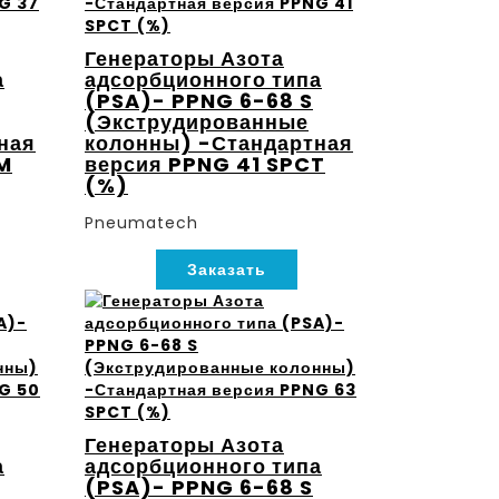
Генераторы Азота
а
адсорбционного типа
(PSA)- PPNG 6-68 S
(Экструдированные
ная
колонны) -Стандартная
M
версия PPNG 41 SPCT
(%)
Pneumatech
Заказать
Генераторы Азота
а
адсорбционного типа
(PSA)- PPNG 6-68 S