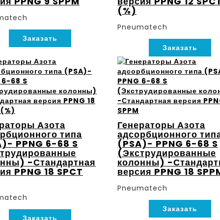
сия PPNG 9 SPPM
версия PPNG 12 SPC
(%)
matech
Pneumatech
Заказать
Заказать
раторы Азота
Генераторы Азота
рбционного типа
адсорбционного тип
)- PPNG 6-68 S
(PSA)- PPNG 6-68 S
струдированные
(Экструдированные
нны) -Стандартная
колонны) -Стандарт
ия PPNG 18 SPCT
версия PPNG 18 SPP
Pneumatech
matech
Заказать
Заказать