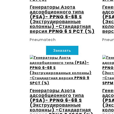
Генераторы Азота
Гене
адсорбционного типа
адсо
(PSA)- PPNG 6-68 S
(PSA
(Экструдированные
(Эк
колонны) -Стандартная
коло
версия PPNG 6 S PCT (%)
вер
Pneumatech
Pneu
Заказать
Генераторы Азота
Гене
адсорбционного типа
адсо
(PSA)- PPNG 6-68 S
(PSA
(Экструдированные
(Эк
колонны) -Стандартная
коло