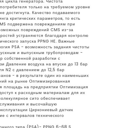
я цикла генератора. Чистота
 потребителя только на требуемом уровне
 не достигнута. Качество подаваемого
нга критических параметров, то есть
 CMS подвержена повреждениям при
возможных повреждений CMS из-за
оростей устраняются благодаря контролю
тического запуска PPNG HE. Важные
огия PSA - возможность задания чистоты
пускным и выпускным трубопроводам -
р собственной разработки с
 Давление воздуха на впуске до 13 бар
ля N2 с давлением до 12,5 бар
панов - в результате один из наименьших
ний на рынке Оптимизированная
я площадь на предприятии Оптимизация
доступ к расходным материалам для их
молекулярное сито обеспечивает
бслуживания и высочайшую
эксплуатации Циркониевый датчик
ие с интервалов технического
онного типа (PSA)- PPNG 6-68 S