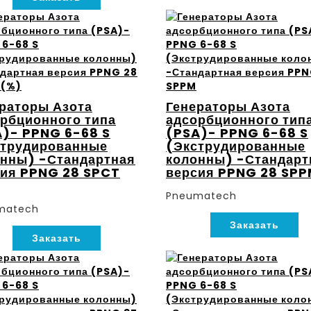
раторы Азота
Генераторы Азота
рбционного типа
адсорбционного тип
)- PPNG 6-68 S
(PSA)- PPNG 6-68 S
струдированные
(Экструдированные
нны) -Стандартная
колонны) -Стандарт
сия PPNG 28 SPCT
версия PPNG 28 SP
Pneumatech
matech
Заказать
Заказать