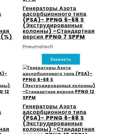
Генераторы Азота
а
адсорбционного типа
(PSA)- PPNG 6-68 S
(Экструдированные
ная
колонны) -Стандартная
 (%)
версия PPNG 7 SPPM
Pneumatech
Заказать
Генераторы Азота
а
адсорбционного типа
(PSA)- PPNG 6-68 S
(Экструдированные
ная
колонны) -Стандартная