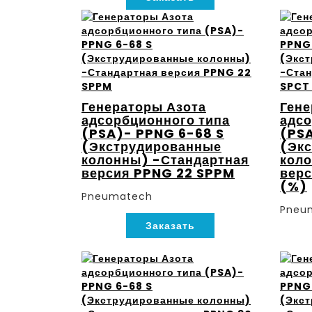
Генераторы Азота
Гене
адсорбционного типа
адсо
(PSA)- PPNG 6-68 S
(PSA
(Экструдированные
(Эк
колонны) -Стандартная
коло
версия PPNG 22 SPPM
вер
(%)
Pneumatech
Pneu
Заказать