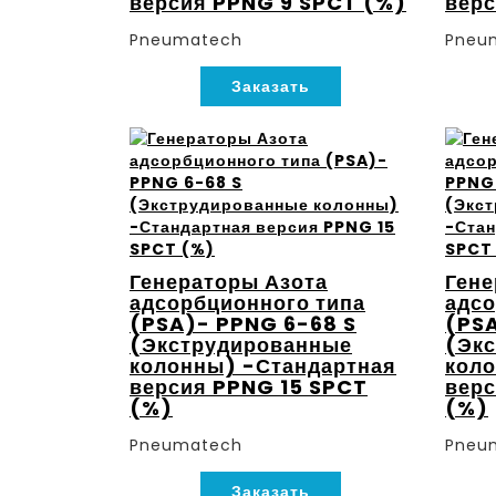
версия PPNG 9 SPCT (%)
вер
Pneumatech
Pneu
Заказать
Генераторы Азота
Гене
адсорбционного типа
адсо
(PSA)- PPNG 6-68 S
(PSA
(Экструдированные
(Эк
колонны) -Стандартная
коло
версия PPNG 15 SPCT
верс
(%)
(%)
Pneumatech
Pneu
Заказать