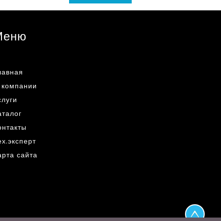
Меню
лавная
 компании
слуги
аталог
онтакты
ех.эксперт
арта сайта