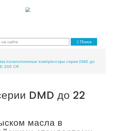
Поиск
маслозаполненные компрессоры серии DMD до
MD 200 CR
серии DMD до 22
ыском масла в