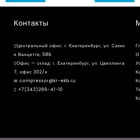
Контакты
Центральный офис:
г. Екатеринбург, ул. Сакко
Г
и Ванцетти, 58Б
О
Офис — склад:
г. Екатеринбург, ул. Цвиллинга
У
7, офис 302/я
К
compressor@kr-ekb.ru
К
k
+7(343)266-41-10
Т
К