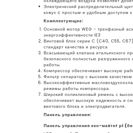
охлаждающего воздуха позволяет добит
Электрический распределительный щит
кожух c простым и удобным доступом к
Комплектующие:
Основной мотор WEG - трехфазный асин
энергоэффективности IE3
Винтовой блок серии С (С40, С55, С67
стандарт качества и ресурса
Всасывающий клапана итальянского пр
безопасного полностью разгруженного 
работы.
Компрессор обеспечивает высокую раб
Фильтр сепаратор с высоким качеством 
Высокоэффективные масловоздухоохла
режимы работы компрессора.
Широкий поликлиновый ремень с высок
обеспечивает высокую надежность и сн
винтового блока и электродвигателя.
Панель управления:
панель управления еко-маsтеr рi (б