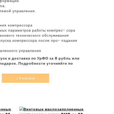
формации.
па.
стемой управления.
яния компрессора
мых параметров работы компрес- сора
анового технического обслуживания
апуска компрессора после про- падания
даленного управления
уск и доставка по УрФО за 0 рубль или
подарок. Подробности уточняйте по
В корзину