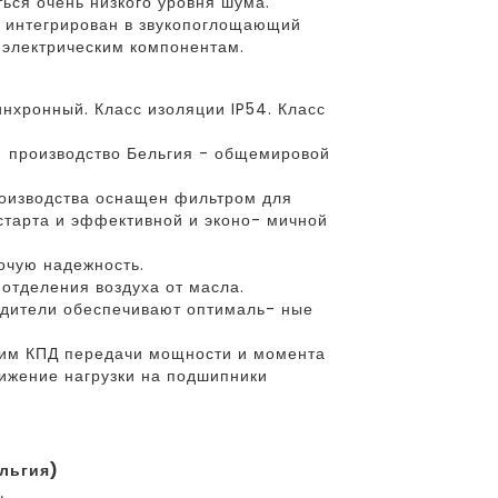
ься очень низкого уровня шума.
 интегрирован в звукопоглощающий
 электрическим компонентам.
хронный. Класс изоляции IP54. Класс
) производство Бельгия - общемировой
оизводства оснащен фильтром для
старта и эффективной и эконо- мичной
очую надежность.
отделения воздуха от масла.
дители обеспечивают оптималь- ные
им КПД передачи мощности и момента
ижение нагрузки на подшипники
ельгия)