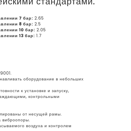
пейскими стандартами.
влении 7 бар:
2.65
влении 8 бар:
2.5
влении 10 бар:
2.05
влении 13 бар:
1.7
9001.
анавливать оборудование в небольших
овности к установке и запуску,
аждающими, контрольными
олированы от несущей рамы.
а виброопоры.
сасываемого воздуха и контролем