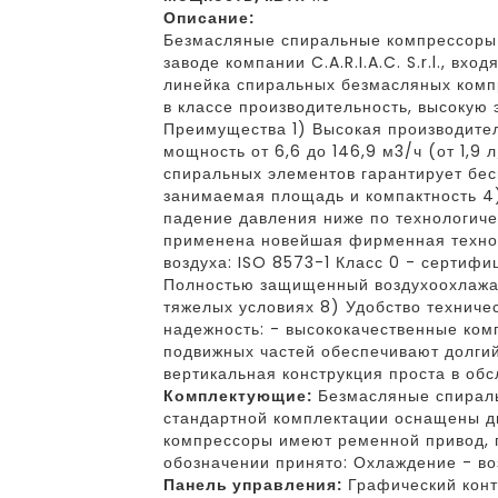
Описание:
Безмасляные спиральные компрессоры S
заводе компании C.A.R.I.A.C. S.r.l., в
линейка спиральных безмасляных комп
в классе производительность, высокую 
Преимущества 1) Высокая производител
мощность от 6,6 до 146,9 м3/ч (от 1,9 
спиральных элементов гарантирует бе
занимаемая площадь и компактность 4
падение давления ниже по технологиче
применена новейшая фирменная технол
воздуха: ISO 8573-1 Класс 0 - сертиф
Полностью защищенный воздухоохлажае
тяжелых условиях 8) Удобство техниче
надежность: - высококачественные ко
подвижных частей обеспечивают долгий
вертикальная конструкция проста в обс
Комплектующие:
Безмасляные спиральн
стандартной комплектации оснащены д
компрессоры имеют ременной привод, 
обозначении принято: Охлаждение - во
Панель управления:
Графический конт