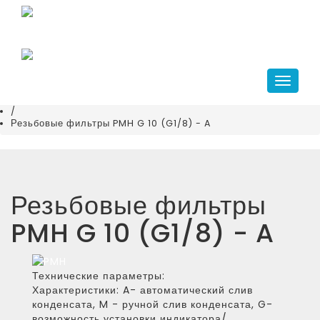
Главная
+7(343)266-41-10
/
compressor@kr-ekb.ru
Каталог
/
Системы подготовки воздуха
Навига
/
Фильтры сжатого воздуха
/
Резьбовые фильтры PMH G 10 (G1/8) - A
Резьбовые фильтры
PMH G 10 (G1/8) - A
Технические параметры:
Характеристики:
A- автоматический слив
конденсата, M - ручной слив конденсата, G-
возможность установки индикатора/