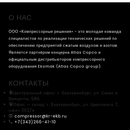
О НАС
ООО «Компрессорные решения» - это молодая команда
специалистов по реализации технических решений по
обеспечению предприятий сжатым воздухом и азотом.
Является партнёром концерна Atlas Copco и
официальным дистрибьютором компрессорного
оборудования Ekomak (Atlas Copco group).
КОНТАКТЫ
Центральный офис:
г. Екатеринбург, ул. Сакко и
Ванцетти, 58Б
Офис — склад:
г. Екатеринбург, ул. Цвиллинга 7,
офис 302/я
compressor@kr-ekb.ru
+7(343)266-41-10