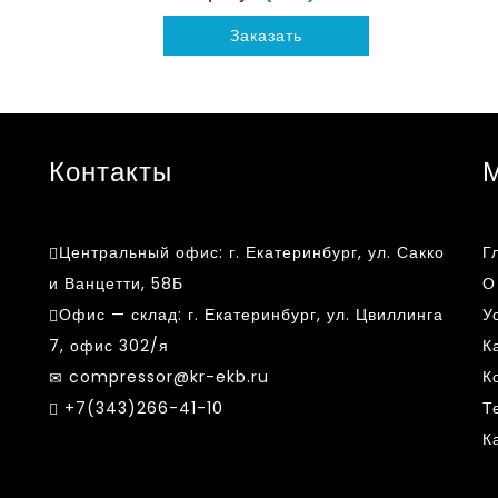
Заказать
Контакты
Центральный офис:
г. Екатеринбург, ул. Сакко
Г
и Ванцетти, 58Б
О
Офис — склад:
г. Екатеринбург, ул. Цвиллинга
У
7, офис 302/я
К
compressor@kr-ekb.ru
К
k
+7(343)266-41-10
Т
К