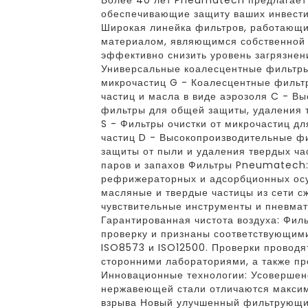
Более 40 лет Pneumatech предлагает
обеспечивающие защиту ваших инвести
Широкая линейка фильтров, работающ
материалом, являющимся собственной 
эффективно снизить уровень загрязнени
Универсальные коалесцентные фильтры
микрочастиц G - Коалесцентные фильт
частиц и масла в виде аэрозоля C - В
фильтры для общей защиты, удаления т
S - Фильтры очистки от микрочастиц д
частиц D - Высокопроизводительные фи
защиты от пыли и удаления твердых ча
паров и запахов Фильтры Pneumatech
рефрижераторных и адсорбционных о
масляные и твердые частицы из сети с
чувствительные инструменты и пневмат
Гарантированная чистота воздуха: Фи
проверку и признаны соответствующим
ISO8573 и ISO12500. Проверки проводя
сторонними лабораториями, а также пр
Инновационные технологии: Усовершен
нержавеющей стали отличаются максим
взрыва Новый улучшенный фильтрующи