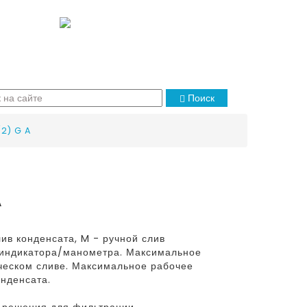
Поиск
2) G A
A
ив конденсата, M - ручной слив
и индикатора/манометра. Максимальное
ческом сливе. Максимальное рабочее
онденсата.