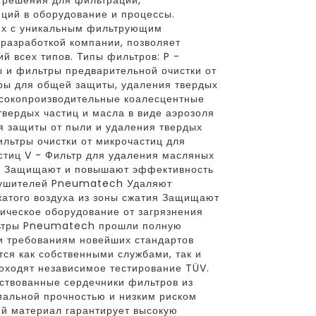
 решения для фильтрации,
ций в оборудование и процессы.
их с уникальным фильтрующим
разработкой компании, позволяет
й всех типов. Типы фильтров: P -
 и фильтры предварительной очистки от
ры для общей защиты, удаления твердых
ысокопроизводительные коалесцентные
вердых частиц и масла в виде аэрозоля
ля защиты от пыли и удаления твердых
льтры очистки от микрочастиц для
стиц V - Фильтр для удаления масляных
: Защищают и повышают эффективность
сушителей Pneumatech Удаляют
жатого воздуха из зоны сжатия Защищают
ическое оборудование от загрязнения
льтры Pneumatech прошли полную
и требованиям новейших стандартов
тся как собственными службами, так и
оходят независимое тестирование TÜV.
ствованные сердечники фильтров из
альной прочностью и низким риском
й материал гарантирует высокую