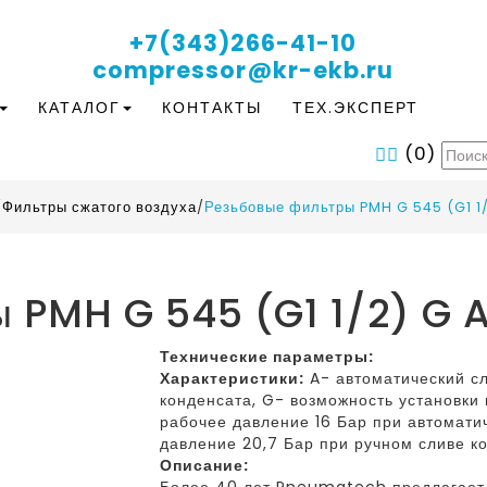
+7(343)266-41-10
compressor@kr-ekb.ru
КАТАЛОГ
КОНТАКТЫ
ТЕХ.ЭКСПЕРТ
(
0
)
/
Фильтры сжатого воздуха
/
Резьбовые фильтры PMH G 545 (G1 1/
 PMH G 545 (G1 1/2) G 
Технические параметры:
Характеристики:
A- автоматический сл
конденсата, G- возможность установк
рабочее давление 16 Бар при автомати
давление 20,7 Бар при ручном сливе к
Описание: