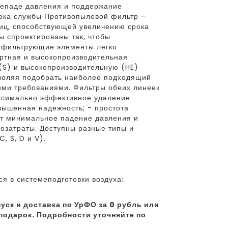
репаде давления и поддержание
рока службы Противопылевой фильтр –
иц, способствующей увеличению срока
 спроектированы так, чтобы
е фильтрующие элементы легко
ртная и высокопроизводительная
S) и высокопроизводительную (HE)
зволяя подобрать наиболее подходящий
кими требованиями. Фильтры обеих линеек
ксимально эффективное удаление
вышенная надежность; - простота
ет минимальное падение давления и
гозатраты. Доступны разные типы и
 S, D и V).
я в системеподготовки воздуха:
уск и доставка по УрФО за 0 рубль или
подарок. Подробности уточняйте по