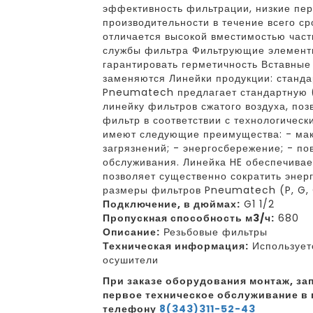
эффективность фильтрации, низкие пе
производительности в течение всего с
отличается высокой вместимостью част
службы фильтра Фильтрующие элементы
гарантировать герметичность Вставны
заменяются Линейки продукции: станда
Pneumatech предлагает стандартную (
линейку фильтров сжатого воздуха, по
фильтр в соответствии с технологичес
имеют следующие преимущества: - ма
загрязнений; - энергосбережение; - по
обслуживания. Линейка HE обеспечива
позволяет существенно сократить энер
размеры фильтров Pneumatech (P, G, C,
Подключение, в дюймах:
G1 1/2
Пропускная способность м3/ч:
680
Описание:
Резьбовые фильтры
Техническая информация:
Используетс
осушители
При заказе оборудования монтаж, зап
первое техническое обслуживание в 
телефону
8(343)311-52-43