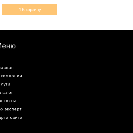
В корзину
Меню
лавная
 компании
слуги
аталог
онтакты
ех.эксперт
арта сайта