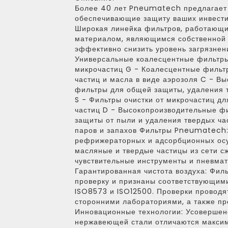
Более 40 лет Pneumatech предлагает
обеспечивающие защиту ваших инвести
Широкая линейка фильтров, работающ
материалом, являющимся собственной 
эффективно снизить уровень загрязнени
Универсальные коалесцентные фильтры
микрочастиц G - Коалесцентные фильт
частиц и масла в виде аэрозоля C - В
фильтры для общей защиты, удаления т
S - Фильтры очистки от микрочастиц д
частиц D - Высокопроизводительные фи
защиты от пыли и удаления твердых ча
паров и запахов Фильтры Pneumatech
рефрижераторных и адсорбционных о
масляные и твердые частицы из сети с
чувствительные инструменты и пневмат
Гарантированная чистота воздуха: Фи
проверку и признаны соответствующим
ISO8573 и ISO12500. Проверки проводя
сторонними лабораториями, а также пр
Инновационные технологии: Усовершен
нержавеющей стали отличаются максим