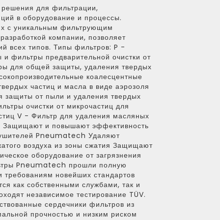
 решения для фильтрации,
ций в оборудование и процессы.
их с уникальным фильтрующим
разработкой компании, позволяет
й всех типов. Типы фильтров: P -
 и фильтры предварительной очистки от
ры для общей защиты, удаления твердых
ысокопроизводительные коалесцентные
вердых частиц и масла в виде аэрозоля
ля защиты от пыли и удаления твердых
льтры очистки от микрочастиц для
стиц V - Фильтр для удаления масляных
: Защищают и повышают эффективность
сушителей Pneumatech Удаляют
жатого воздуха из зоны сжатия Защищают
ическое оборудование от загрязнения
льтры Pneumatech прошли полную
и требованиям новейших стандартов
тся как собственными службами, так и
оходят независимое тестирование TÜV.
ствованные сердечники фильтров из
альной прочностью и низким риском