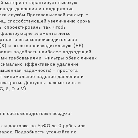
й материал гарантирует высокую
репаде давления и поддержание
рока службы Противопылевой фильтр –
иц, способствующей увеличению срока
 спроектированы так, чтобы
е фильтрующие элементы легко
ртная и высокопроизводительная
S) и высокопроизводительную (HE)
зволяя подобрать наиболее подходящий
кими требованиями. Фильтры обеих линеек
ксимально эффективное удаление
вышенная надежность; - простота
ет минимальное падение давления и
гозатраты. Доступны разные типы и
 S, D и V).
 в системеподготовки воздуха:
к и доставка по УрФО за 0 рубль или
дарок. Подробности уточняйте по