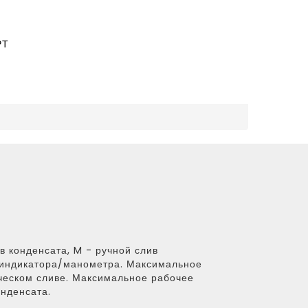
РТ
в конденсата, M - ручной слив
и индикатора/манометра. Максимальное
ческом сливе. Максимальное рабочее
онденсата.