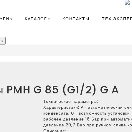
+7(343)266-41-10
compressor@kr-ekb.ru
УГИ
КАТАЛОГ
КОНТАКТЫ
ТЕХ.ЭКСПЕ
ск
 PMH G 85 (G1/2) G A
Технические параметры:
Характеристики:
A- автоматический сли
конденсата, G- возможность установк
рабочее давление 16 Бар при автомати
давление 20,7 Бар при ручном сливе к
Описание: