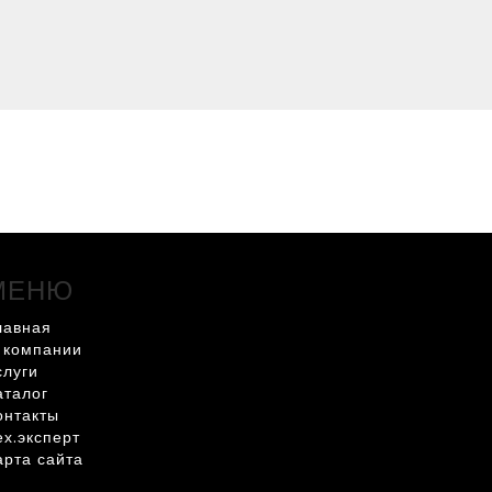
МЕНЮ
лавная
 компании
слуги
аталог
онтакты
ех.эксперт
арта сайта