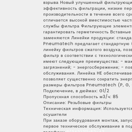
взрыва Новый улучшенный фильтрующи
эффективность фильтрации, низкие пе
производительности в течение всего с
отличается высокой вместимостью част
службы фильтра Фильтрующие элементы
гарантировать герметичность Вставны
заменяются Линейки продукции: станда
Pneumatech предлагает стандартную (
линейку фильтров сжатого воздуха, по
фильтр в соответствии с технологичес
имеют следующие преимущества: - ма
загрязнений; - энергосбережение; - по
обслуживания. Линейка HE обеспечива
позволяет существенно сократить энер
размеры фильтров Pneumatech (P, G, C,
Подключение, в дюймах:
G1/2
Пропускная способность м3/ч:
85
Описание:
Резьбовые фильтры
Техническая информация:
Используется
осушители
При заказе оборудования монтаж, запус
первое техническое обслуживание в по