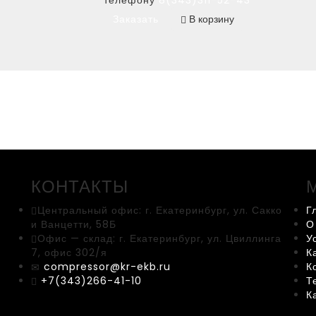
телефону
8(343)311-52-43
Заказать
В корзину
КОНТАКТЫ
Центральный офис:
г. Екатеринбург, ул. Сакко
Г
и Ванцетти, 58Б
О
Офис — склад:
г. Екатеринбург, ул. Цвиллинга
У
7, офис 302/я
К
compressor@kr-ekb.ru
К
+7(343)266-41-10
Т
К