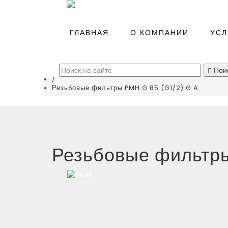
Главная
/
ГЛАВНАЯ
О КОМПАНИИ
УСЛ
Каталог
/
Системы подготовки воздуха
(
0
)
/
Пои
Фильтры сжатого воздуха
/
Резьбовые фильтры PMH G 85 (G1/2) G A
Резьбовые фильтры