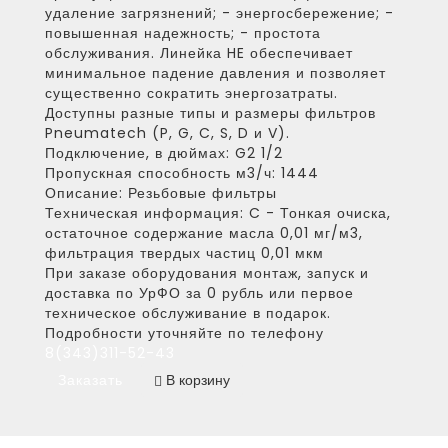
удаление загрязнений; - энергосбережение; -
повышенная надежность; - простота
обслуживания. Линейка HE обеспечивает
минимальное падение давления и позволяет
существенно сократить энергозатраты.
Доступны разные типы и размеры фильтров
Pneumatech (P, G, C, S, D и V).
Подключение, в дюймах:
G2 1/2
Пропускная способность м3/ч:
1444
Описание:
Резьбовые фильтры
Техническая информация:
C - Тонкая очиска,
остаточное содержание масла 0,01 мг/м3,
фильтрация твердых частиц 0,01 мкм
При заказе оборудования монтаж, запуск и
доставка по УрФО за 0 рубль или первое
техническое обслуживание в подарок.
Подробности уточняйте по телефону
8(343)311-52-43
Заказать
В корзину