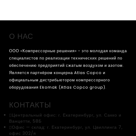
О НАС
ООО «Компрессорные решения» - это молодая команда
специалистов по реализации технических решений по
обеспечению предприятий сжатым воздухом и азотом.
Является партнёром концерна Atlas Copco и
официальным дистрибьютором компрессорного
оборудования Ekomak (Atlas Copco group).
КОНТАКТЫ
Центральный офис:
г. Екатеринбург, ул. Сакко и
Ванцетти, 58Б
Офис — склад:
г. Екатеринбург, ул. Цвиллинга 7,
офис 302/я