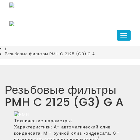
Главная
+7(343)266-41-10
/
compressor@kr-ekb.ru
Каталог
/
Системы подготовки воздуха
Навига
/
Фильтры сжатого воздуха
/
Резьбовые фильтры PMH C 2125 (G3) G A
Резьбовые фильтры
PMH C 2125 (G3) G A
Технические параметры:
Характеристики:
A- автоматический слив
конденсата, M - ручной слив конденсата, G-
возможность установки индикатора/