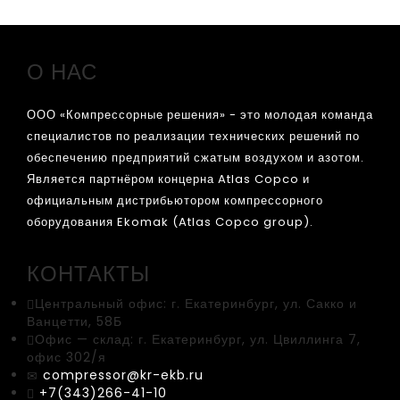
О НАС
ООО «Компрессорные решения» - это молодая команда
специалистов по реализации технических решений по
обеспечению предприятий сжатым воздухом и азотом.
Является партнёром концерна Atlas Copco и
официальным дистрибьютором компрессорного
оборудования Ekomak (Atlas Copco group).
КОНТАКТЫ
Центральный офис:
г. Екатеринбург, ул. Сакко и
Ванцетти, 58Б
Офис — склад:
г. Екатеринбург, ул. Цвиллинга 7,
офис 302/я
compressor@kr-ekb.ru
+7(343)266-41-10