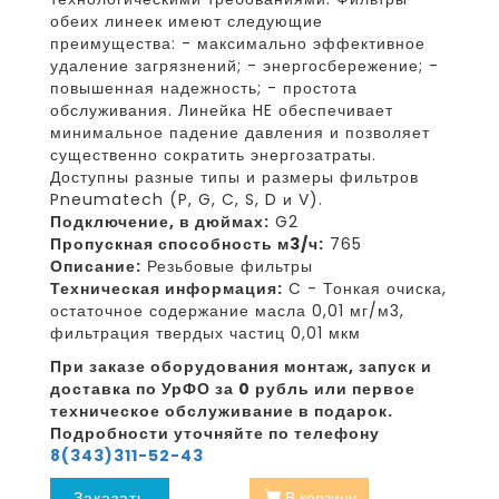
обеих линеек имеют следующие
преимущества: - максимально эффективное
удаление загрязнений; - энергосбережение; -
повышенная надежность; - простота
обслуживания. Линейка HE обеспечивает
минимальное падение давления и позволяет
существенно сократить энергозатраты.
Доступны разные типы и размеры фильтров
Pneumatech (P, G, C, S, D и V).
Подключение, в дюймах:
G2
Пропускная способность м3/ч:
765
Описание:
Резьбовые фильтры
Техническая информация:
C - Тонкая очиска,
остаточное содержание масла 0,01 мг/м3,
фильтрация твердых частиц 0,01 мкм
При заказе оборудования монтаж, запуск и
доставка по УрФО за 0 рубль или первое
техническое обслуживание в подарок.
Подробности уточняйте по телефону
8(343)311-52-43
Заказать
В корзину