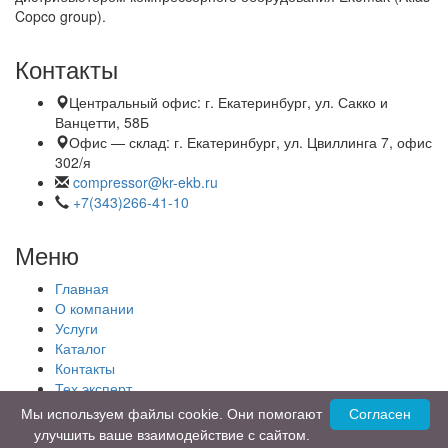
Copco group).
Контакты
Центральный офис:
г. Екатеринбург, ул. Сакко и
Ванцетти, 58Б
Офис — склад:
г. Екатеринбург, ул. Цвиллинга 7, офис
302/я
compressor@kr-ekb.ru
+7(343)266-41-10
Меню
Главная
О компании
Услуги
Каталог
Контакты
Тех.эксперт
Карта сайта
Мы используем файлы cookie. Они помогают
Согласен
улучшить ваше взаимодействие с сайтом.
© 2019 - 2026 Все права защищены