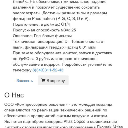
Линейка HE обеспечивает минимальное падение
давления и позволяет существенно сократить
энергозатраты. Доступны разные типы и размеры
фильтров Pneumatech (P, G, C, S, D и V).
Подключение, в дюймах:
G1/4
Пропускная способность м3/ч:
25
Описание:
Резьбовые фильтры
Техническая информация:
D - Тонкая очистка от
пыли, фильтрация твердых частиц 0,01 мкм
При заказе оборудования монтаж, запуск и доставка
по УрФО за 0 рубль или первое техническое
обслуживание в подарок. Подробности уточняйте по
телефону
8(343)311-52-43
Заказать
В корзину
О Нас
ООО «Компрессорные решения» - это молодая команда
специалистов по реализации технических решений по
обеспечению предприятий сжатым воздухом и азотом.
Является партнёром концерна Atlas Copco и официальным
дистрибьютором компрессорного оборудования Ekomak (Atlas