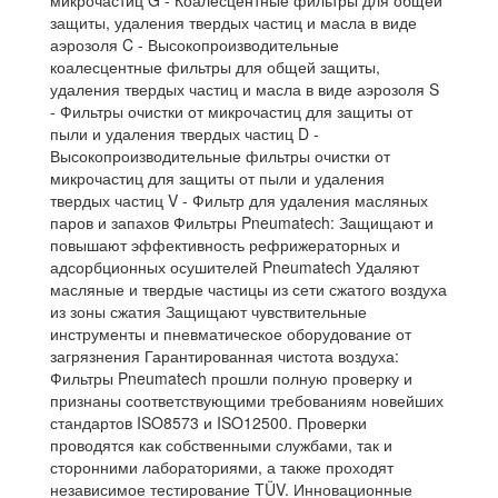
микрочастиц G - Коалесцентные фильтры для общей
защиты, удаления твердых частиц и масла в виде
аэрозоля C - Высокопроизводительные
коалесцентные фильтры для общей защиты,
удаления твердых частиц и масла в виде аэрозоля S
- Фильтры очистки от микрочастиц для защиты от
пыли и удаления твердых частиц D -
Высокопроизводительные фильтры очистки от
микрочастиц для защиты от пыли и удаления
твердых частиц V - Фильтр для удаления масляных
паров и запахов Фильтры Pneumatech: Защищают и
повышают эффективность рефрижераторных и
адсорбционных осушителей Pneumatech Удаляют
масляные и твердые частицы из сети сжатого воздуха
из зоны сжатия Защищают чувствительные
инструменты и пневматическое оборудование от
загрязнения Гарантированная чистота воздуха:
Фильтры Pneumatech прошли полную проверку и
признаны соответствующими требованиям новейших
стандартов ISO8573 и ISO12500. Проверки
проводятся как собственными службами, так и
сторонними лабораториями, а также проходят
независимое тестирование TÜV. Инновационные