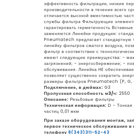
эффективность фильтрации, низкие пе
производительности в течение всего с
отличается высокой вместимостью част
службы фильтра Фильтрующие элементы
гарантировать герметичность Вставны
заменяются Линейки продукции: станда
Pneumatech предлагает стандартную (
линейку фильтров сжатого воздуха, по
фильтр в соответствии с технологичес
имеют следующие преимущества: - ма
загрязнений; - энергосбережение; - по
обслуживания. Линейка HE обеспечива
позволяет существенно сократить энер
размеры фильтров Pneumatech (P, G, C,
Подключение, в дюймах:
G3
Пропускная способность м3/ч:
2550
Описание:
Резьбовые фильтры
Техническая информация:
D - Тонкая 
частиц 0,01 мкм
При заказе оборудования монтаж, зап
первое техническое обслуживание в 
телефону
8(343)311-52-43