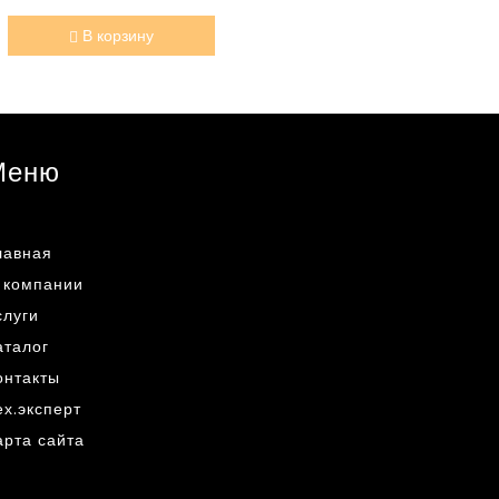
В корзину
Меню
лавная
 компании
слуги
аталог
онтакты
ех.эксперт
арта сайта