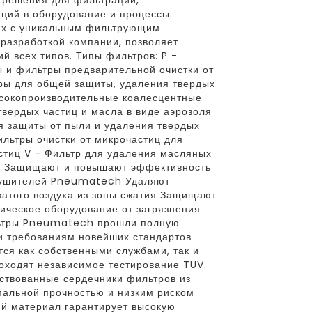
 решения для фильтрации,
ций в оборудование и процессы.
их с уникальным фильтрующим
разработкой компании, позволяет
й всех типов. Типы фильтров: P -
 и фильтры предварительной очистки от
ры для общей защиты, удаления твердых
ысокопроизводительные коалесцентные
вердых частиц и масла в виде аэрозоля
ля защиты от пыли и удаления твердых
льтры очистки от микрочастиц для
стиц V - Фильтр для удаления масляных
: Защищают и повышают эффективность
сушителей Pneumatech Удаляют
жатого воздуха из зоны сжатия Защищают
ическое оборудование от загрязнения
льтры Pneumatech прошли полную
и требованиям новейших стандартов
тся как собственными службами, так и
оходят независимое тестирование TÜV.
ствованные сердечники фильтров из
альной прочностью и низким риском
й материал гарантирует высокую