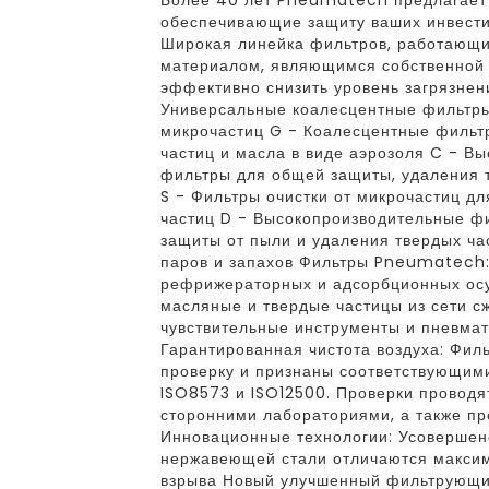
Более 40 лет Pneumatech предлагает
обеспечивающие защиту ваших инвести
Широкая линейка фильтров, работающ
материалом, являющимся собственной 
эффективно снизить уровень загрязнени
Универсальные коалесцентные фильтры
микрочастиц G - Коалесцентные фильт
частиц и масла в виде аэрозоля C - В
фильтры для общей защиты, удаления т
S - Фильтры очистки от микрочастиц д
частиц D - Высокопроизводительные фи
защиты от пыли и удаления твердых ча
паров и запахов Фильтры Pneumatech
рефрижераторных и адсорбционных о
масляные и твердые частицы из сети с
чувствительные инструменты и пневмат
Гарантированная чистота воздуха: Фи
проверку и признаны соответствующим
ISO8573 и ISO12500. Проверки проводя
сторонними лабораториями, а также пр
Инновационные технологии: Усовершен
нержавеющей стали отличаются максим
взрыва Новый улучшенный фильтрующи