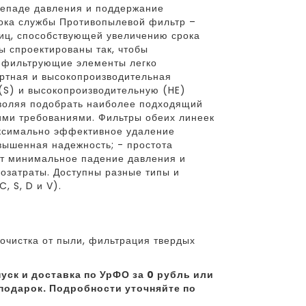
репаде давления и поддержание
рока службы Противопылевой фильтр –
иц, способствующей увеличению срока
 спроектированы так, чтобы
е фильтрующие элементы легко
ртная и высокопроизводительная
S) и высокопроизводительную (HE)
зволяя подобрать наиболее подходящий
кими требованиями. Фильтры обеих линеек
ксимально эффективное удаление
вышенная надежность; - простота
ет минимальное падение давления и
гозатраты. Доступны разные типы и
 S, D и V).
очистка от пыли, фильтрация твердых
уск и доставка по УрФО за 0 рубль или
подарок. Подробности уточняйте по