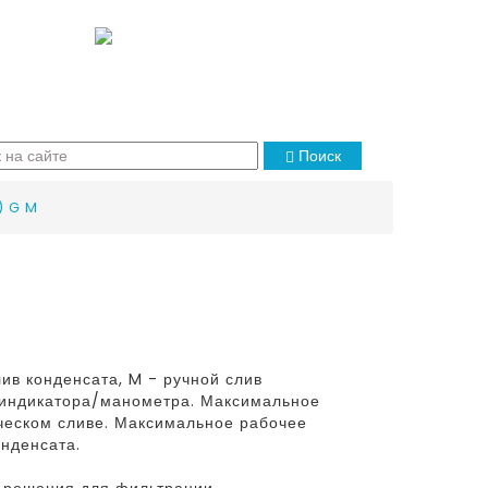
Поиск
) G M
ив конденсата, M - ручной слив
и индикатора/манометра. Максимальное
ческом сливе. Максимальное рабочее
онденсата.