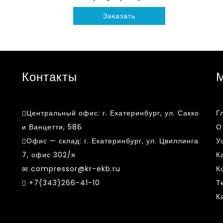
Заказать
Контакты
Центральный офис:
г. Екатеринбург, ул. Сакко
Г
и Ванцетти, 58Б
О
Офис — склад:
г. Екатеринбург, ул. Цвиллинга
У
7, офис 302/я
К
compressor@kr-ekb.ru
К
k
+7(343)266-41-10
Т
К