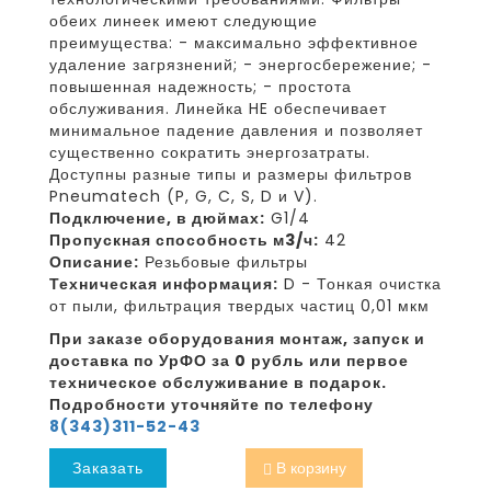
обеих линеек имеют следующие
преимущества: - максимально эффективное
удаление загрязнений; - энергосбережение; -
повышенная надежность; - простота
обслуживания. Линейка HE обеспечивает
минимальное падение давления и позволяет
существенно сократить энергозатраты.
Доступны разные типы и размеры фильтров
Pneumatech (P, G, C, S, D и V).
Подключение, в дюймах:
G1/4
Пропускная способность м3/ч:
42
Описание:
Резьбовые фильтры
Техническая информация:
D - Тонкая очистка
от пыли, фильтрация твердых частиц 0,01 мкм
При заказе оборудования монтаж, запуск и
доставка по УрФО за 0 рубль или первое
техническое обслуживание в подарок.
Подробности уточняйте по телефону
8(343)311-52-43
Заказать
В корзину