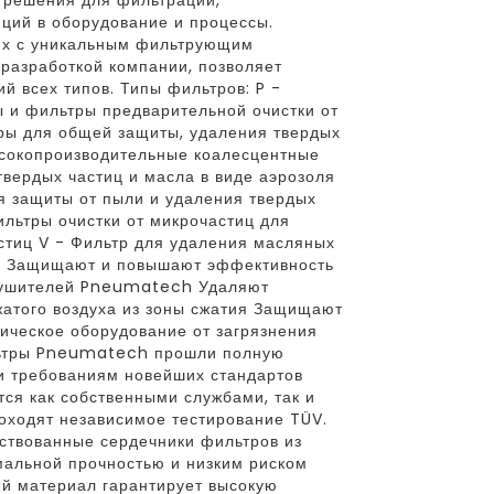
 решения для фильтрации,
ций в оборудование и процессы.
их с уникальным фильтрующим
разработкой компании, позволяет
й всех типов. Типы фильтров: P -
 и фильтры предварительной очистки от
ры для общей защиты, удаления твердых
ысокопроизводительные коалесцентные
вердых частиц и масла в виде аэрозоля
ля защиты от пыли и удаления твердых
льтры очистки от микрочастиц для
стиц V - Фильтр для удаления масляных
: Защищают и повышают эффективность
сушителей Pneumatech Удаляют
жатого воздуха из зоны сжатия Защищают
ическое оборудование от загрязнения
льтры Pneumatech прошли полную
и требованиям новейших стандартов
тся как собственными службами, так и
оходят независимое тестирование TÜV.
ствованные сердечники фильтров из
альной прочностью и низким риском
й материал гарантирует высокую