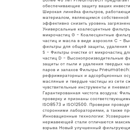
Более 40 лет Pneumatech предлагает
обеспечивающие защиту ваших инвести
Широкая линейка фильтров, работающ
материалом, являющимся собственной 
эффективно снизить уровень загрязнени
Универсальные коалесцентные фильтры
микрочастиц G - Коалесцентные фильт
частиц и масла в виде аэрозоля C - В
фильтры для общей защиты, удаления т
S - Фильтры очистки от микрочастиц д
частиц D - Высокопроизводительные фи
защиты от пыли и удаления твердых ча
паров и запахов Фильтры Pneumatech
рефрижераторных и адсорбционных о
масляные и твердые частицы из сети с
чувствительные инструменты и пневмат
Гарантированная чистота воздуха: Фи
проверку и признаны соответствующим
ISO8573 и ISO12500. Проверки проводя
сторонними лабораториями, а также пр
Инновационные технологии: Усовершен
нержавеющей стали отличаются максим
взрыва Новый улучшенный фильтрующи