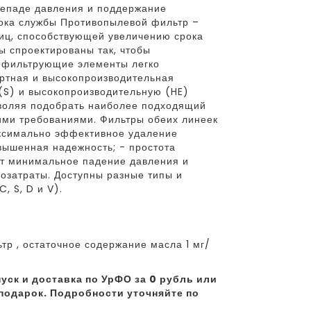
репаде давления и поддержание
рока службы Противопылевой фильтр –
иц, способствующей увеличению срока
 спроектированы так, чтобы
е фильтрующие элементы легко
ртная и высокопроизводительная
S) и высокопроизводительную (HE)
зволяя подобрать наиболее подходящий
кими требованиями. Фильтры обеих линеек
ксимально эффективное удаление
вышенная надежность; - простота
ет минимальное падение давления и
гозатраты. Доступны разные типы и
 S, D и V).
р , остаточное содержание масла 1 мг/
уск и доставка по УрФО за 0 рубль или
подарок. Подробности уточняйте по