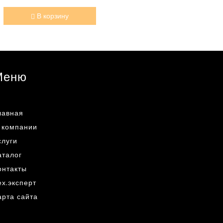
В корзину
Меню
лавная
 компании
слуги
аталог
онтакты
ех.эксперт
арта сайта