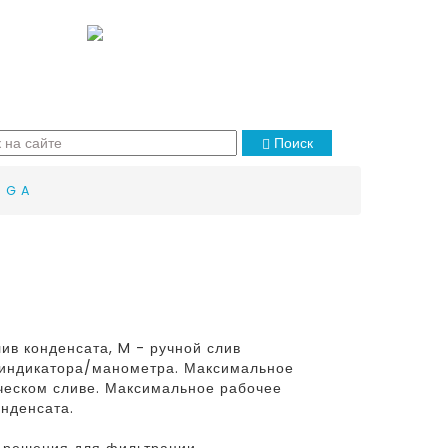
Поиск
 G A
ив конденсата, M - ручной слив
и индикатора/манометра. Максимальное
ческом сливе. Максимальное рабочее
онденсата.