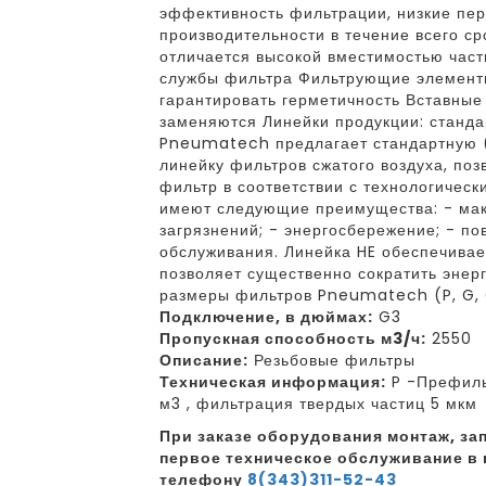
эффективность фильтрации, низкие пе
производительности в течение всего с
отличается высокой вместимостью част
службы фильтра Фильтрующие элементы
гарантировать герметичность Вставны
заменяются Линейки продукции: станда
Pneumatech предлагает стандартную (
линейку фильтров сжатого воздуха, по
фильтр в соответствии с технологичес
имеют следующие преимущества: - ма
загрязнений; - энергосбережение; - по
обслуживания. Линейка HE обеспечива
позволяет существенно сократить энер
размеры фильтров Pneumatech (P, G, C,
Подключение, в дюймах:
G3
Пропускная способность м3/ч:
2550
Описание:
Резьбовые фильтры
Техническая информация:
P -Префильт
м3 , фильтрация твердых частиц 5 мкм
При заказе оборудования монтаж, зап
первое техническое обслуживание в 
телефону
8(343)311-52-43