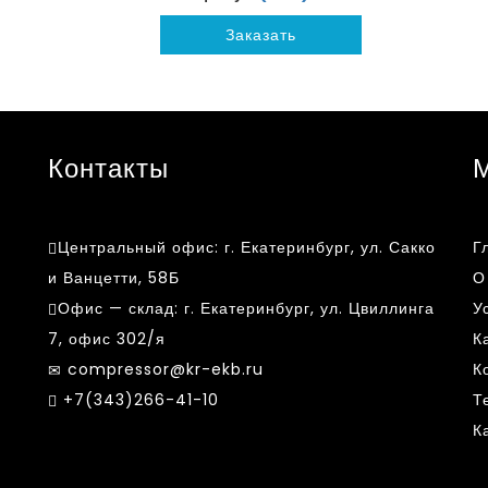
Заказать
Контакты
Центральный офис:
г. Екатеринбург, ул. Сакко
Г
и Ванцетти, 58Б
О
Офис — склад:
г. Екатеринбург, ул. Цвиллинга
У
7, офис 302/я
К
compressor@kr-ekb.ru
К
k
+7(343)266-41-10
Т
К