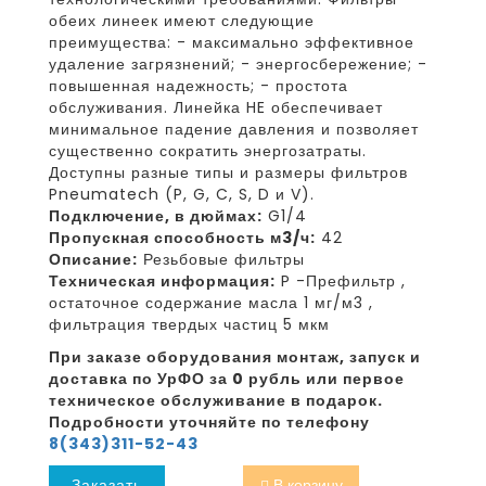
обеих линеек имеют следующие
преимущества: - максимально эффективное
удаление загрязнений; - энергосбережение; -
повышенная надежность; - простота
обслуживания. Линейка HE обеспечивает
минимальное падение давления и позволяет
существенно сократить энергозатраты.
Доступны разные типы и размеры фильтров
Pneumatech (P, G, C, S, D и V).
Подключение, в дюймах:
G1/4
Пропускная способность м3/ч:
42
Описание:
Резьбовые фильтры
Техническая информация:
P -Префильтр ,
остаточное содержание масла 1 мг/м3 ,
фильтрация твердых частиц 5 мкм
При заказе оборудования монтаж, запуск и
доставка по УрФО за 0 рубль или первое
техническое обслуживание в подарок.
Подробности уточняйте по телефону
8(343)311-52-43
Заказать
В корзину