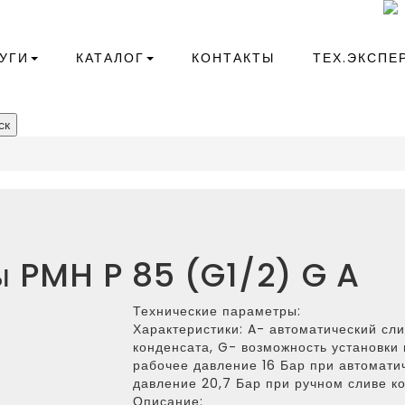
+7(343)266-41-10
compressor@kr-ekb.ru
УГИ
КАТАЛОГ
КОНТАКТЫ
ТЕХ.ЭКСПЕ
ск
 PMH P 85 (G1/2) G A
Технические параметры:
Характеристики:
A- автоматический сли
конденсата, G- возможность установк
рабочее давление 16 Бар при автомати
давление 20,7 Бар при ручном сливе к
Описание: