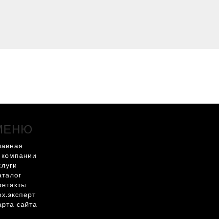
МЕНЮ
лавная
 компании
слуги
аталог
онтакты
ех.эксперт
арта сайта