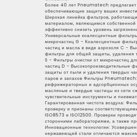
Более 40 лет Pneumatech предлагает
обеспечивающие защиту ваших инвести
Широкая линейка фильтров, работающ
материалом, являющимся собственной 
эффективно снизить уровень загрязнени
Универсальные коалесцентные фильтры
микрочастиц G - Коалесцентные фильт
частиц и масла в виде аэрозоля C - В
фильтры для общей защиты, удаления т
S - Фильтры очистки от микрочастиц д
частиц D - Высокопроизводительные фи
защиты от пыли и удаления твердых ча
паров и запахов Фильтры Pneumatech
рефрижераторных и адсорбционных о
масляные и твердые частицы из сети с
чувствительные инструменты и пневмат
Гарантированная чистота воздуха: Фи
проверку и признаны соответствующим
ISO8573 и ISO12500. Проверки проводя
сторонними лабораториями, а также пр
Инновационные технологии: Усовершен
нержавеющей стали отличаются максим