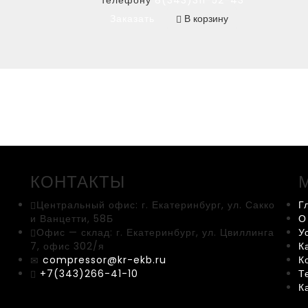
телефону
8(343)311-52-43
Заказать
В корзину
КОНТАКТЫ
Центральный офис:
г. Екатеринбург, ул. Сакко
Г
и Ванцетти, 58Б
О
Офис — склад:
г. Екатеринбург, ул. Цвиллинга
У
7, офис 302/я
К
compressor@kr-ekb.ru
К
+7(343)266-41-10
Т
К