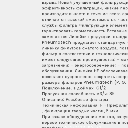
взрыва Новый улучшенный фильтрующи
эффективность фильтрации, низкие пе
производительности в течение всего с
отличается высокой вместимостью част
службы фильтра Фильтрующие элементы
гарантировать герметичность Вставны
заменяются Линейки продукции: станда
Pneumatech предлагает стандартную (
линейку фильтров сжатого воздуха, по
фильтр в соответствии с технологичес
имеют следующие преимущества: - ма
загрязнений; - энергосбережение; - по
обслуживания. Линейка HE обеспечива
позволяет существенно сократить энер
размеры фильтров Pneumatech (P, G, C,
Подключение, в дюймах:
G1/2
Пропускная способность м3/ч:
85
Описание:
Резьбовые фильтры
Техническая информация:
P -Префильтр
, фильтрация твердых частиц 5 мкм
При заказе оборудования монтаж, запус
первое техническое обслуживание в по