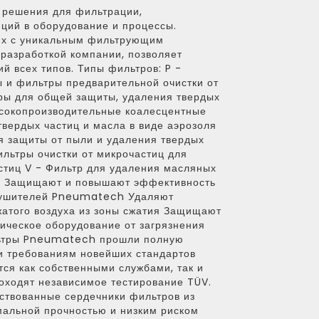
 решения для фильтрации,
ций в оборудование и процессы.
их с уникальным фильтрующим
разработкой компании, позволяет
й всех типов. Типы фильтров: P -
 и фильтры предварительной очистки от
ры для общей защиты, удаления твердых
ысокопроизводительные коалесцентные
вердых частиц и масла в виде аэрозоля
ля защиты от пыли и удаления твердых
льтры очистки от микрочастиц для
стиц V - Фильтр для удаления масляных
: Защищают и повышают эффективность
сушителей Pneumatech Удаляют
жатого воздуха из зоны сжатия Защищают
ическое оборудование от загрязнения
льтры Pneumatech прошли полную
и требованиям новейших стандартов
тся как собственными службами, так и
оходят независимое тестирование TÜV.
ствованные сердечники фильтров из
альной прочностью и низким риском