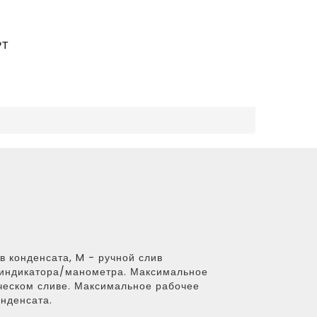
РТ
в конденсата, M - ручной слив
и индикатора/манометра. Максимальное
ческом сливе. Максимальное рабочее
онденсата.