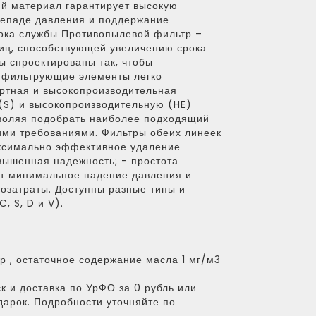
й материал гарантирует высокую
репаде давления и поддержание
рока службы Противопылевой фильтр –
иц, способствующей увеличению срока
 спроектированы так, чтобы
е фильтрующие элементы легко
ртная и высокопроизводительная
S) и высокопроизводительную (HE)
зволяя подобрать наиболее подходящий
кими требованиями. Фильтры обеих линеек
ксимально эффективное удаление
вышенная надежность; - простота
ет минимальное падение давления и
гозатраты. Доступны разные типы и
 S, D и V).
 , остаточное содержание масла 1 мг/м3
к и доставка по УрФО за 0 рубль или
дарок. Подробности уточняйте по