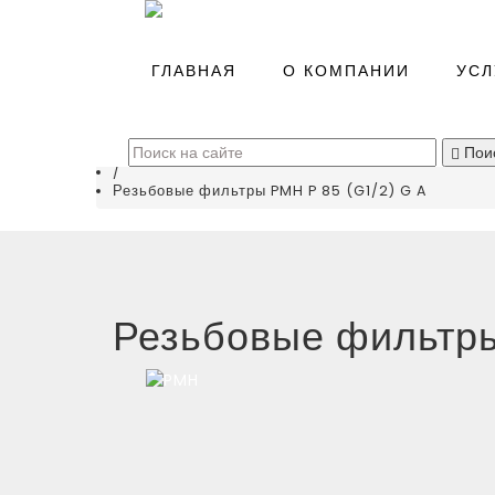
Главная
/
ГЛАВНАЯ
О КОМПАНИИ
УСЛ
Каталог
/
Системы подготовки воздуха
(
0
)
/
Пои
Фильтры сжатого воздуха
/
Резьбовые фильтры PMH P 85 (G1/2) G A
Резьбовые фильтры