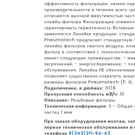
эффективность фильтрации, низкие пе
производительности в течение всего с
отличается высокой вместимостью част
службы фильтра Фильтрующие элементы
гарантировать герметичность Вставны
заменяются Линейки продукции: станда
Pneumatech предлагает стандартную (
линейку фильтров сжатого воздуха, по
фильтр в соответствии с технологичес
имеют следующие преимущества: - ма
загрязнений; - энергосбережение; - по
обслуживания. Линейка HE обеспечива
позволяет существенно сократить энер
размеры фильтров Pneumatech (P, G, C,
Подключение, в дюймах:
G1/8
Пропускная способность м3/ч:
10
Описание:
Резьбовые фильтры
Техническая информация:
S - Общая о
частиц 1 мкм
При заказе оборудования монтаж, зап
первое техническое обслуживание в 
телефону
8(343)311-52-43