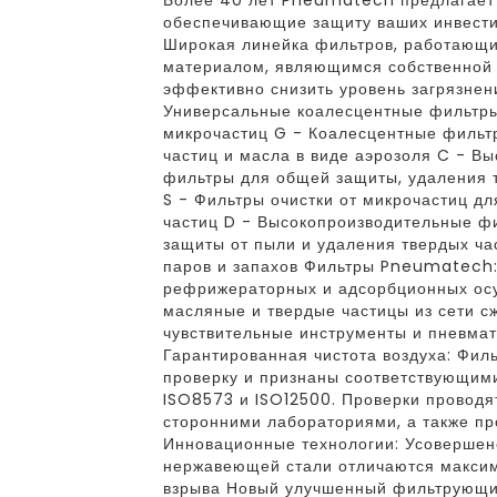
Более 40 лет Pneumatech предлагает
обеспечивающие защиту ваших инвести
Широкая линейка фильтров, работающ
материалом, являющимся собственной 
эффективно снизить уровень загрязнени
Универсальные коалесцентные фильтры
микрочастиц G - Коалесцентные фильт
частиц и масла в виде аэрозоля C - В
фильтры для общей защиты, удаления т
S - Фильтры очистки от микрочастиц д
частиц D - Высокопроизводительные фи
защиты от пыли и удаления твердых ча
паров и запахов Фильтры Pneumatech
рефрижераторных и адсорбционных о
масляные и твердые частицы из сети с
чувствительные инструменты и пневмат
Гарантированная чистота воздуха: Фи
проверку и признаны соответствующим
ISO8573 и ISO12500. Проверки проводя
сторонними лабораториями, а также пр
Инновационные технологии: Усовершен
нержавеющей стали отличаются максим
взрыва Новый улучшенный фильтрующи