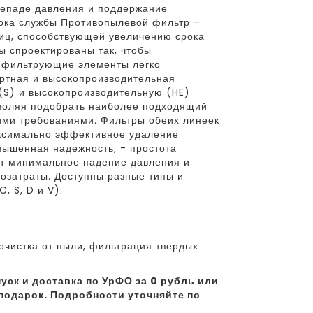
репаде давления и поддержание
рока службы Противопылевой фильтр –
иц, способствующей увеличению срока
 спроектированы так, чтобы
е фильтрующие элементы легко
ртная и высокопроизводительная
S) и высокопроизводительную (HE)
зволяя подобрать наиболее подходящий
кими требованиями. Фильтры обеих линеек
ксимально эффективное удаление
вышенная надежность; - простота
ет минимальное падение давления и
гозатраты. Доступны разные типы и
 S, D и V).
чистка от пыли, фильтрация твердых
уск и доставка по УрФО за 0 рубль или
подарок. Подробности уточняйте по