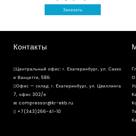
Заказать
Контакты
Центральный офис:
г. Екатеринбург, ул. Сакко
Г
и Ванцетти, 58Б
О
Офис — склад:
г. Екатеринбург, ул. Цвиллинга
У
7, офис 302/я
К
compressor@kr-ekb.ru
К
k
+7(343)266-41-10
Т
К