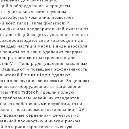
 решения для фильтрации,
ций в оборудование и процессы.
их с уникальным фильтрующим
разработкой компании, позволяет
й всех типов. Типы фильтров: P -
 и фильтры предварительной очистки от
ры для общей защиты, удаления твердых
ысокопроизводительные коалесцентные
вердых частиц и масла в виде аэрозоля
ля защиты от пыли и удаления твердых
льтры очистки от микрочастиц для
стиц V - Фильтр для удаления масляных
: Защищают и повышают эффективность
сушителей Pneumatech Удаляют
жатого воздуха из зоны сжатия Защищают
ическое оборудование от загрязнения
льтры Pneumatech прошли полную
и требованиям новейших стандартов
тся как собственными службами, так и
оходят независимое тестирование TÜV.
ствованные сердечники фильтров из
альной прочностью и низким риском
й материал гарантирует высокую