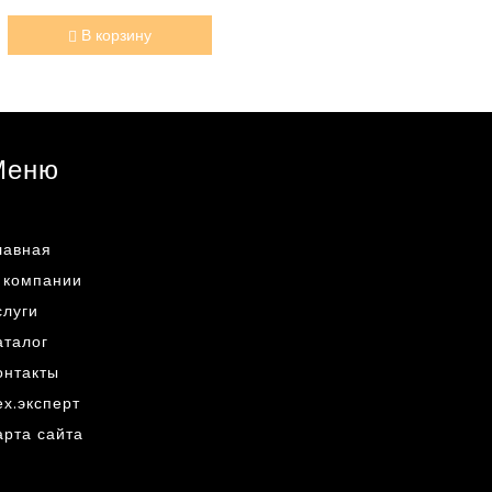
В корзину
Меню
лавная
 компании
слуги
аталог
онтакты
ех.эксперт
арта сайта