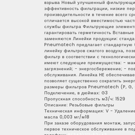
взрыва Новый улучшенный фильтрующи
эффективность фильтрации, низкие пе
производительности в течение всего с
отличается высокой вместимостью част
службы фильтра Фильтрующие элементы
гарантировать герметичность Вставны
заменяются Линейки продукции: станда
Pneumatech предлагает стандартную (
линейку фильтров сжатого воздуха, по
фильтр в соответствии с технологичес
имеют следующие преимущества: - ма
загрязнений; - энергосбережение; - по
обслуживания. Линейка HE обеспечива
позволяет существенно сократить энер
размеры фильтров Pneumatech (P, G, C,
Подключение, в дюймах:
G3
Пропускная способность м3/ч:
1529
Описание:
Резьбовые фильтры
Техническая информация:
V - Удаление
масла 0,003 мг/м18
При заказе оборудования монтаж, запус
первое техническое обслуживание в по