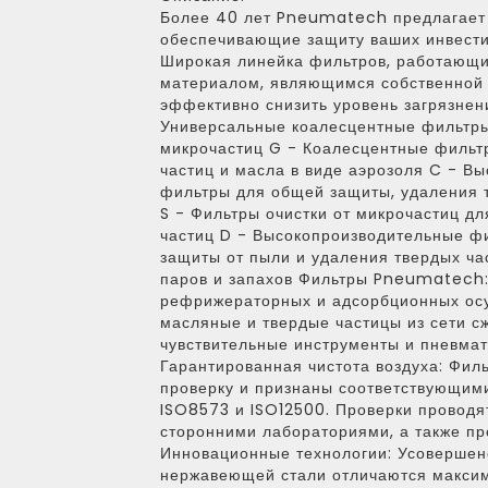
Более 40 лет Pneumatech предлагает
обеспечивающие защиту ваших инвести
Широкая линейка фильтров, работающ
материалом, являющимся собственной 
эффективно снизить уровень загрязнени
Универсальные коалесцентные фильтры
микрочастиц G - Коалесцентные фильт
частиц и масла в виде аэрозоля C - В
фильтры для общей защиты, удаления т
S - Фильтры очистки от микрочастиц д
частиц D - Высокопроизводительные фи
защиты от пыли и удаления твердых ча
паров и запахов Фильтры Pneumatech
рефрижераторных и адсорбционных о
масляные и твердые частицы из сети с
чувствительные инструменты и пневмат
Гарантированная чистота воздуха: Фи
проверку и признаны соответствующим
ISO8573 и ISO12500. Проверки проводя
сторонними лабораториями, а также пр
Инновационные технологии: Усовершен
нержавеющей стали отличаются максим