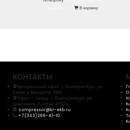
телефону
8(343)311-52-43
Заказать
В корзину
КОНТАКТЫ
Центральный офис:
г. Екатеринбург, ул.
Г
Сакко и Ванцетти, 58Б
О
Офис — склад:
г. Екатеринбург, ул.
У
Цвиллинга 7, офис 302/я
К
compressor@kr-ekb.ru
К
+7(343)266-41-10
Т
К