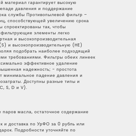
й материал гарантирует высокую
репаде давления и поддержание
рока службы Противопылевой фильтр –
иц, способствующей увеличению срока
 спроектированы так, чтобы
е фильтрующие элементы легко
ртная и высокопроизводительная
S) и высокопроизводительную (HE)
зволяя подобрать наиболее подходящий
кими требованиями. Фильтры обеих линеек
ксимально эффективное удаление
вышенная надежность; - простота
ет минимальное падение давления и
гозатраты. Доступны разные типы и
 S, D и V).
 паров масла, остаточное содержание
к и доставка по УрФО за 0 рубль или
дарок. Подробности уточняйте по