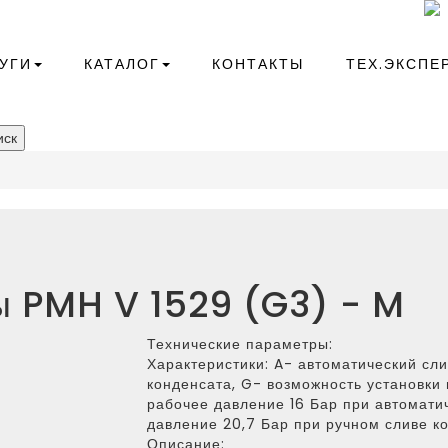
+7(343)266-41-10
compressor@kr-ekb.ru
УГИ
КАТАЛОГ
КОНТАКТЫ
ТЕХ.ЭКСПЕ
ск
 PMH V 1529 (G3) - M
Технические параметры:
Характеристики:
A- автоматический сли
конденсата, G- возможность установк
рабочее давление 16 Бар при автомати
давление 20,7 Бар при ручном сливе к
Описание: