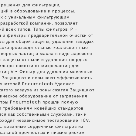
 решения для фильтрации,
ций в оборудование и процессы.
их с уникальным фильтрующим
разработкой компании, позволяет
й всех типов. Типы фильтров: P -
 и фильтры предварительной очистки от
ры для общей защиты, удаления твердых
ысокопроизводительные коалесцентные
вердых частиц и масла в виде аэрозоля
ля защиты от пыли и удаления твердых
льтры очистки от микрочастиц для
стиц V - Фильтр для удаления масляных
: Защищают и повышают эффективность
сушителей Pneumatech Удаляют
жатого воздуха из зоны сжатия Защищают
ическое оборудование от загрязнения
льтры Pneumatech прошли полную
и требованиям новейших стандартов
тся как собственными службами, так и
оходят независимое тестирование TÜV.
ствованные сердечники фильтров из
альной прочностью и низким риском