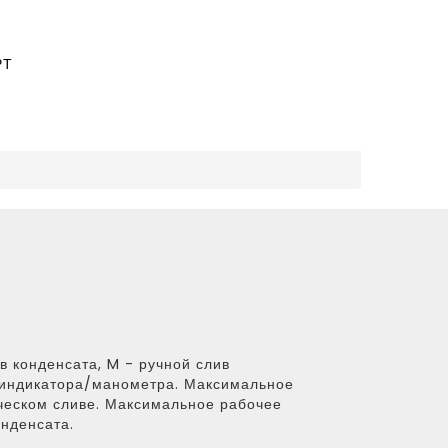
РТ
в конденсата, M - ручной слив
и индикатора/манометра. Максимальное
ческом сливе. Максимальное рабочее
онденсата.