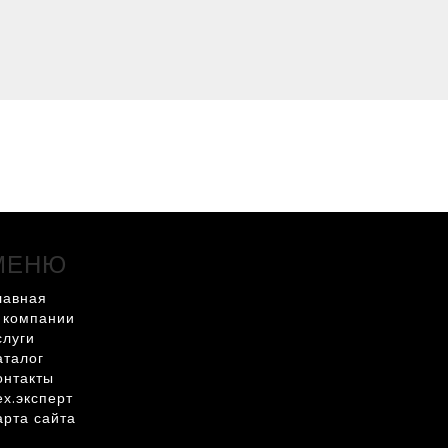
МЕНЮ
лавная
 компании
слуги
аталог
онтакты
ех.эксперт
арта сайта