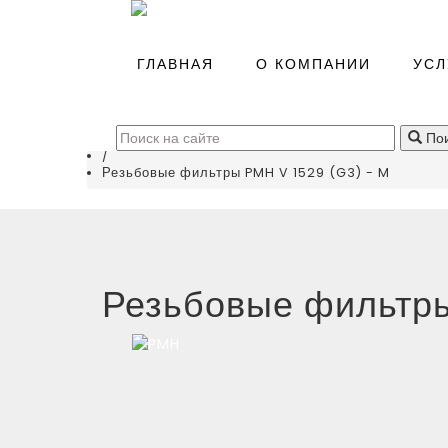
Главная
/
ГЛАВНАЯ
О КОМПАНИИ
УСЛ
Каталог
/
Системы подготовки воздуха
(
0
)
/
Пои
Фильтры сжатого воздуха
/
Резьбовые фильтры PMH V 1529 (G3) - M
Резьбовые фильтры