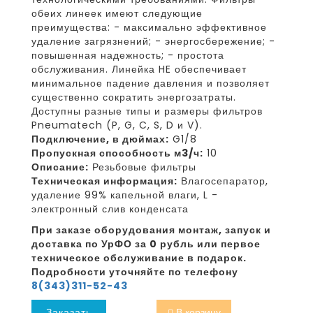
обеих линеек имеют следующие
преимущества: - максимально эффективное
удаление загрязнений; - энергосбережение; -
повышенная надежность; - простота
обслуживания. Линейка HE обеспечивает
минимальное падение давления и позволяет
существенно сократить энергозатраты.
Доступны разные типы и размеры фильтров
Pneumatech (P, G, C, S, D и V).
Подключение, в дюймах:
G1/8
Пропускная способность м3/ч:
10
Описание:
Резьбовые фильтры
Техническая информация:
Влагосепаратор,
удаление 99% капельной влаги, L -
электронный слив конденсата
При заказе оборудования монтаж, запуск и
доставка по УрФО за 0 рубль или первое
техническое обслуживание в подарок.
Подробности уточняйте по телефону
8(343)311-52-43
Заказать
В корзину