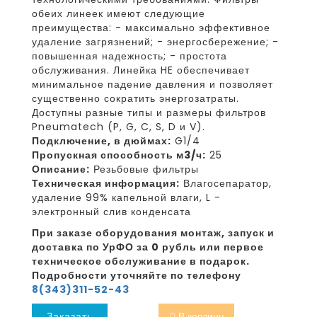
обеих линеек имеют следующие
преимущества: - максимально эффективное
удаление загрязнений; - энергосбережение; -
повышенная надежность; - простота
обслуживания. Линейка HE обеспечивает
минимальное падение давления и позволяет
существенно сократить энергозатраты.
Доступны разные типы и размеры фильтров
Pneumatech (P, G, C, S, D и V).
Подключение, в дюймах:
G1/4
Пропускная способность м3/ч:
25
Описание:
Резьбовые фильтры
Техническая информация:
Влагосепаратор,
удаление 99% капельной влаги, L -
электронный слив конденсата
При заказе оборудования монтаж, запуск и
доставка по УрФО за 0 рубль или первое
техническое обслуживание в подарок.
Подробности уточняйте по телефону
8(343)311-52-43
Заказать
В корзину