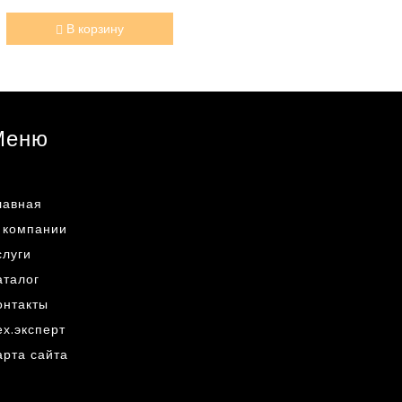
В корзину
Меню
лавная
 компании
слуги
аталог
онтакты
ех.эксперт
арта сайта