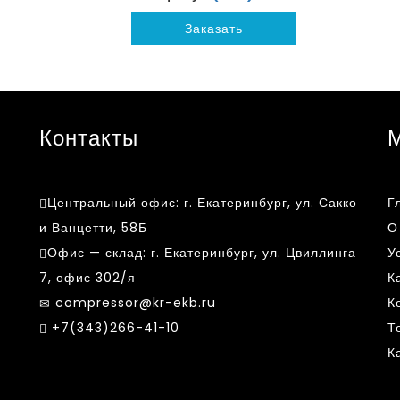
Заказать
Контакты
Центральный офис:
г. Екатеринбург, ул. Сакко
Г
и Ванцетти, 58Б
О
Офис — склад:
г. Екатеринбург, ул. Цвиллинга
У
7, офис 302/я
К
compressor@kr-ekb.ru
К
k
+7(343)266-41-10
Т
К