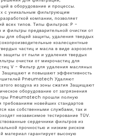
 решения для фильтрации,
ций в оборудование и процессы.
их с уникальным фильтрующим
разработкой компании, позволяет
й всех типов. Типы фильтров: P -
 и фильтры предварительной очистки от
ры для общей защиты, удаления твердых
ысокопроизводительные коалесцентные
вердых частиц и масла в виде аэрозоля
ля защиты от пыли и удаления твердых
льтры очистки от микрочастиц для
стиц V - Фильтр для удаления масляных
: Защищают и повышают эффективность
сушителей Pneumatech Удаляют
жатого воздуха из зоны сжатия Защищают
ическое оборудование от загрязнения
льтры Pneumatech прошли полную
и требованиям новейших стандартов
тся как собственными службами, так и
оходят независимое тестирование TÜV.
ствованные сердечники фильтров из
альной прочностью и низким риском
й материал гарантирует высокую