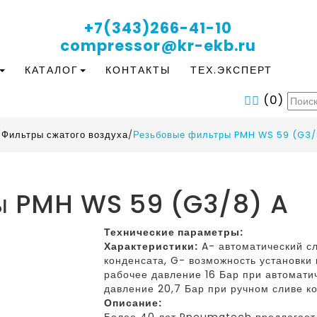
+7(343)266-41-10
compressor@kr-ekb.ru
КАТАЛОГ
КОНТАКТЫ
ТЕХ.ЭКСПЕРТ
(
0
)
/
Фильтры сжатого воздуха
/
Резьбовые фильтры PMH WS 59 (G3/
ы PMH WS 59 (G3/8) A
Технические параметры:
Характеристики:
A- автоматический сл
конденсата, G- возможность установк
рабочее давление 16 Бар при автомати
давление 20,7 Бар при ручном сливе к
Описание: