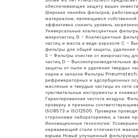
Более 40 лет Pneumatech предлагает
обеспечивающие защиту ваших инвести
Широкая линейка фильтров, работающ
материалом, являющимся собственной 
эффективно снизить уровень загрязнени
Универсальные коалесцентные фильтры
микрочастиц G - Коалесцентные фильт
частиц и масла в виде аэрозоля C - В
фильтры для общей защиты, удаления т
S - Фильтры очистки от микрочастиц д
частиц D - Высокопроизводительные фи
защиты от пыли и удаления твердых ча
паров и запахов Фильтры Pneumatech
рефрижераторных и адсорбционных о
масляные и твердые частицы из сети с
чувствительные инструменты и пневмат
Гарантированная чистота воздуха: Фи
проверку и признаны соответствующим
ISO8573 и ISO12500. Проверки проводя
сторонними лабораториями, а также пр
Инновационные технологии: Усовершен
нержавеющей стали отличаются максим
взрыва Новый улучшенный фильтрующи