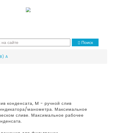
Поиск
8) A
ив конденсата, M - ручной слив
и индикатора/манометра. Максимальное
ческом сливе. Максимальное рабочее
онденсата.