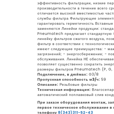
эффективность фильтрации, низкие пе
производительности в течение всего с
отличается высокой вместимостью част
службы фильтра Фильтрующие элементы
гарантировать герметичность Вставны
заменяются Линейки продукции: станда
Pneumatech предлагает стандартную (
линейку фильтров сжатого воздуха, по
фильтр в соответствии с технологичес
имеют следующие преимущества: - ма
загрязнений; - энергосбережение; - по
обслуживания. Линейка HE обеспечива
позволяет существенно сократить энер
размеры фильтров Pneumatech (P, G, C,
Подключение, в дюймах:
G3/8
Пропускная способность м3/ч:
59
Описание:
Резьбовые фильтры
Техническая информация:
Влагосепара
автоматический поплавковый слив конд
При заказе оборудования монтаж, зап
первое техническое обслуживание в 
телефону
8(343)311-52-43