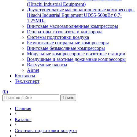
(Hitachi Industrial Equipment)
Двухступенчатые маслонаполненные компрессоры
Hitachi Industrial Equipment UD55-560кВт 0.7-
1.25МПа
Винтовые маслозаполненные компрессоры
Генераторы газов азота и кислорода
Системы подготовки воздуха
Безмасляные спиральные компрессоры
Винтовые безмасляные компрессоры
Модульные компрессорные и азотные станции
Воздушные и азотные дожимные компрессоры
Вакуумные насосы
Airnet
Контакты
Тех.эксперт
(
0
)
Поиск
Главная
/
Каталог
/
Системы подготовки воздуха
/