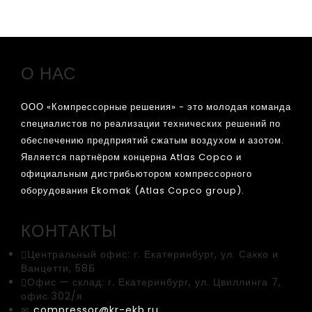
О НАС
ООО «Компрессорные решения» - это молодая команда
специалистов по реализации технических решений по
обеспечению предприятий сжатым воздухом и азотом.
Является партнёром концерна Atlas Copco и
официальным дистрибьютором компрессорного
оборудования Ekomak (Atlas Copco group).
КОНТАКТЫ
Центральный офис:
г. Екатеринбург, ул. Сакко и
Ванцетти, 58Б
Офис — склад:
г. Екатеринбург, ул. Цвиллинга 7,
офис 302/я
compressor@kr-ekb.ru