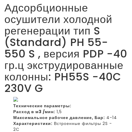
Адсорбционные
осушители холодной
регенерации тип S
(Standard) PH 55-
550 S , версия PDP -40
гр.ц экструдированные
колонны: PH55S -40C
230V G
Технические параметры:
Расход в м3 /мин:
1,5
Максимальное рабочее давление, Бар:
4-14
Характеристики:
Встроенные фильтры 2S -
2C