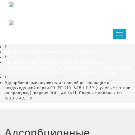
Главная
+7(343)266-41-10
/
compressor@kr-ekb.ru
Каталог
/
Системы подготовки воздуха
Навига
/
Осушители воздуха
/
Адсорбционные осушители сжатого воздуха
/
Адсорбционные осушители горячей регенерации с
воздуходувкой серии PB: PB 210-635 HE ZP (нулевые потери
на продувку), Версия PDP -40 гр.Ц Сварные колонны
/
Адсорбционные осушители горячей регенерации с
воздуходувкой серии PB: PB 210-635 HE ZP (нулевые потери
на продувку), версия PDP -40 гр.Ц, Сварные колонны PB
1330 S 4,5-10
Адсорбционные