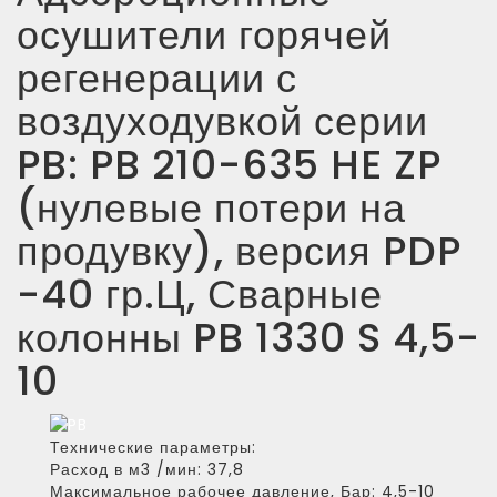
осушители горячей
регенерации с
воздуходувкой серии
PB: PB 210-635 HE ZP
(нулевые потери на
продувку), версия PDP
-40 гр.Ц, Сварные
колонны PB 1330 S 4,5-
10
Технические параметры:
Расход в м3 /мин:
37,8
Максимальное рабочее давление, Бар:
4,5-10