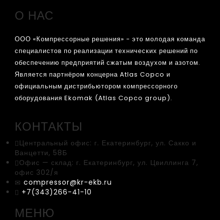
О НАС
ООО «Компрессорные решения» - это молодая команда
специалистов по реализации технических решений по
обеспечению предприятий сжатым воздухом и азотом.
Является партнёром концерна Atlas Copco и
официальным дистрибьютором компрессорного
оборудования Ekomak (Atlas Copco group).
КОНТАКТЫ
Центральный офис:
г. Екатеринбург, ул. Сакко и
Ванцетти, 58Б
Офис — склад:
г. Екатеринбург, ул. Цвиллинга 7,
офис 302/я
compressor@kr-ekb.ru
+7(343)266-41-10
МЕНЮ