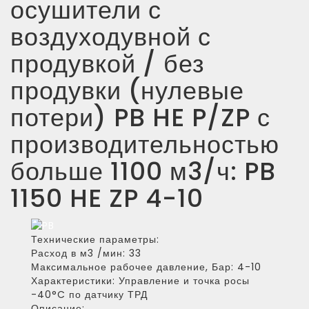
осушители с
воздуходувной с
продувкой / без
продувки (нулевые
потери) PB HE P/ZP с
производительностью
больше 1100 м3/ч: PB
1150 HE ZP 4-10
Технические параметры:
Расход в м3 /мин:
33
Максимальное рабочее давление, Бар:
4-10
Характеристики:
Управление и точка росы
-40°C по датчику ТРД
Описание: