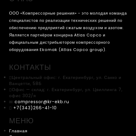
ООО «Компрессорные решения» - это молодая команда
специалистов по реализации технических решений по
обеспечению предприятий сжатым воздухом и азотом.
Является партнёром концерна Atlas Copco и
официальным дистрибьютором компрессорного
оборудования Ekomak (Atlas Copco group).
КОНТАКТЫ
Центральный офис:
г. Екатеринбург, ул. Сакко и
Ванцетти, 58Б
Офис — склад:
г. Екатеринбург, ул. Цвиллинга 7,
офис 302/я
compressor@kr-ekb.ru
+7(343)266-41-10
МЕНЮ
Главная