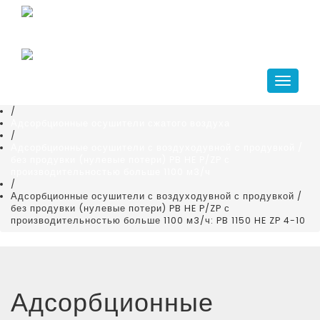
Главная
+7(343)266-41-10
/
compressor@kr-ekb.ru
Каталог
/
Системы подготовки воздуха
Навига
/
Осушители воздуха
/
Адсорбционные осушители сжатого воздуха
/
Адсорбционные осушители с воздуходувной c продувкой /
без продувки (нулевые потери) PB HE P/ZP с
производительностью больше 1100 м3/ч
/
Адсорбционные осушители с воздуходувной с продувкой /
без продувки (нулевые потери) PB HE P/ZP с
производительностью больше 1100 м3/ч: PB 1150 HE ZP 4-10
Адсорбционные