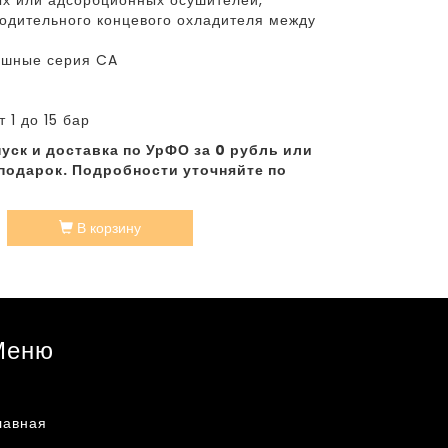
х или адсорбционных осушителей,
одительного концевого охладителя между
ушные серия CA
 1 до 15 бар
уск и доставка по УрФО за 0 рубль или
подарок. Подробности уточняйте по
В корзину
Меню
лавная