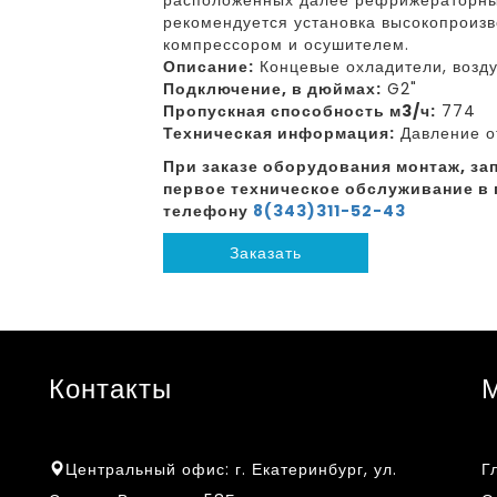
расположенных далее рефрижераторны
рекомендуется установка высокопроизв
компрессором и осушителем.
Описание:
Концевые охладители, возд
Подключение, в дюймах:
G2"
Пропускная способность м3/ч:
774
Техническая информация:
Давление от
При заказе оборудования монтаж, зап
первое техническое обслуживание в 
телефону
8(343)311-52-43
Заказать
Контакты
Центральный офис:
г. Екатеринбург, ул.
Г