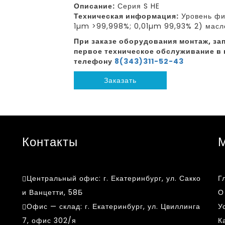
Описание:
Серия S HE
Техническая информация:
Уровень фил
1µm >99,998%; 0,01µm 99,93% 2) масло
При заказе оборудования монтаж, зап
первое техническое обслуживание в 
телефону
8(343)311-52-43
Заказать
Контакты
Центральный офис:
г. Екатеринбург, ул. Сакко
Г
и Ванцетти, 58Б
О
Офис — склад:
г. Екатеринбург, ул. Цвиллинга
У
7, офис 302/я
К