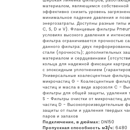
Широкая линейка фильтров, работающ
материалом, являющимся собственной 
эффективно снизить уровень загрязнени
минимальное падение давления и позв
энергозатраты. Доступны разные типы 
C, S, D и V). Фланцевые фильтры Pne
условиях высокого давления и интенсив
фильтра ограничивается прочностью са
данного фильтра: двух перфорированн
стали (прочность); дополнительных з
материалом и сердцевинами (отсутстви
кольца для надежной фиксации картрид
с эпоксидным уплотнением (гарантиров
Универсальные коалесцентные фильтры
микрочастиц G - Коалесцентные фильт
частиц и масла в виде аэрозоля C - В
фильтры для общей защиты, удаления т
S - Фильтры очистки от микрочастиц д
частиц D - Высокопроизводительные фи
защиты от пыли и удаления твердых ча
паров и запахов
Подключение, в дюймах:
DN150
Пропускная способность м3/ч:
6480