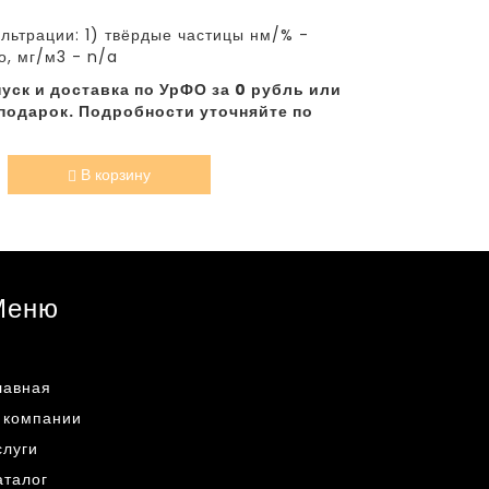
ьтрации: 1) твёрдые частицы нм/% -
, мг/м3 - n/a
уск и доставка по УрФО за 0 рубль или
подарок. Подробности уточняйте по
В корзину
Меню
лавная
 компании
слуги
аталог