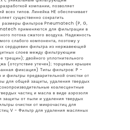
их с уникальным фильтрующим
разработкой компании, позволяет
й всех типов. Линейка HE обеспечивает
оляет существенно сократить
и размеры фильтров Pneumatech (P, G,
umatech применяются для фильтрации в
ного потока сжатого воздуха. Надежность
мого слабого компонента, поэтому у
ых сердцевин фильтра из нержавеющей
ащитных слоев между фильтрующим
е трещин); двойного уплотнительного
жа (отсутствие утечек); торцевых крышек
анная фиксация) Типы фильтров: P -
 и фильтры предварительной очистки от
ры для общей защиты, удаления твердых
ысокопроизводительные коалесцентные
вердых частиц и масла в виде аэрозоля
ля защиты от пыли и удаления твердых
льтры очистки от микрочастиц для
стиц V - Фильтр для удаления масляных