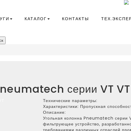
+7(343)266-41-10
compressor@kr-ekb.ru
УГИ
КАТАЛОГ
КОНТАКТЫ
ТЕХ.ЭКСПЕ
ск
Pneumatech серии VT VT
Технические параметры:
Характеристики:
Пропускная способност
Описание:
Угольная колонна Pneumatech серии 
фильтрующее устройство, разработанно
требованиями различных отраслей пр