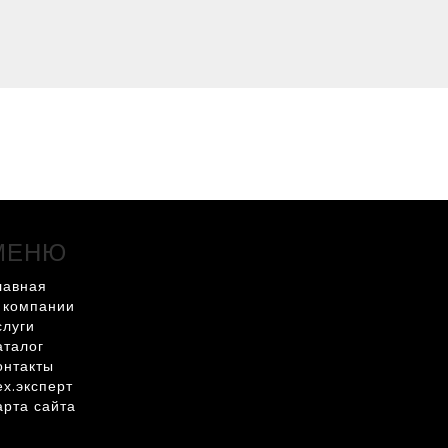
МЕНЮ
лавная
 компании
слуги
аталог
онтакты
ех.эксперт
арта сайта