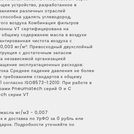
щее устройство, разработанное в
ованиями различных отраслей
способна удалять углеводород,
того воздуха Комбинация фильтров
лонны VT сертифицирована на
к общему содержанию масла в воздухе
рантированная чистота воздуха с
0,003 мг/м³: Превосходный двухслойный
струкция с достаточным запасом
а независимой организацией
ращение эксплуатационных расходов:
тока Среднее падение давления не более
е требованиям стандартов к общему
1 согласно ISO8573-1:2010: При работе в
рами Pneumatech серий G и C
ch серии VT
масла мг/м3 - 0,007
к и доставка по УрФО за 0 рубль или
дарок. Подробности уточняйте по