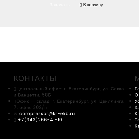
Заказать
В корзину
КОНТАКТЫ
Центральный офис:
г. Екатеринбург, ул. Сакко
Г
и Ванцетти, 58Б
О
Офис — склад:
г. Екатеринбург, ул. Цвиллинга
У
7, офис 302/я
К
compressor@kr-ekb.ru
К
+7(343)266-41-10
Т
К
k