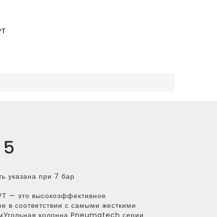
РТ
 5
ь указана при 7 бар
VT — это высокоэффективное
е в соответствии с самыми жесткими
омУгольная колонна Pneumatech серии