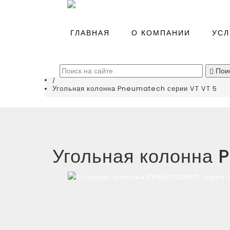
Главная
/
ГЛАВНАЯ
О КОМПАНИИ
УСЛ
Каталог
/
Системы подготовки воздуха
(
0
)
/
Пои
Серия VT - угольная колонна
/
Угольная колонна Pneumatech серии VT VT 5
Угольная колонна 