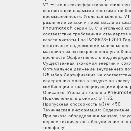
VT — это высокоэффективное фильтрую
соответствии с самыми жесткими треб
промышленности. Угольная колонна VT 
различные запахи и пары масла из сжа
Pneumatech серий G, C и угольной ко
соответствие требованиям стандартов 
класса чистоты 1 по ISO8573-1:2010 Га
остаточным содержанием масла менее 
материал из активированного угля Кон
прочности Эффективность подтвержден
Существенная экономия энергии и сок
Оптимальное движение внутреннего по
125 мбар Сертификация на соответстви
содержанию масла в воздухе по классу 
комбинации с коалесцирующими фильт
Описание:
Угольная колонна Pneumate
Подключение, в дюймах:
G 1 1/2
Пропускная способность м3/ч:
450
Техническая информация:
Содержание 
При заказе оборудования монтаж, запус
первое техническое обслуживание в по
телефону
8(343)311-52-43