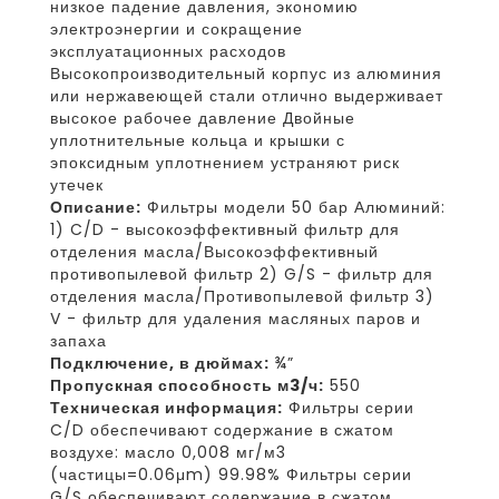
низкое падение давления, экономию
электроэнергии и сокращение
эксплуатационных расходов
Высокопроизводительный корпус из алюминия
или нержавеющей стали отлично выдерживает
высокое рабочее давление Двойные
уплотнительные кольца и крышки с
эпоксидным уплотнением устраняют риск
утечек
Описание:
Фильтры модели 50 бар Алюминий:
1) C/D - высокоэффективный фильтр для
отделения масла/Высокоэффективный
противопылевой фильтр 2) G/S - фильтр для
отделения масла/Противопылевой фильтр 3)
V - фильтр для удаления масляных паров и
запаха
Подключение, в дюймах:
¾”
Пропускная способность м3/ч:
550
Техническая информация:
Фильтры серии
C/D обеспечивают содержание в сжатом
воздухе: масло 0,008 мг/м3
(частицы=0.06μm) 99.98% Фильтры серии
G/S обеспечивают содержание в сжатом