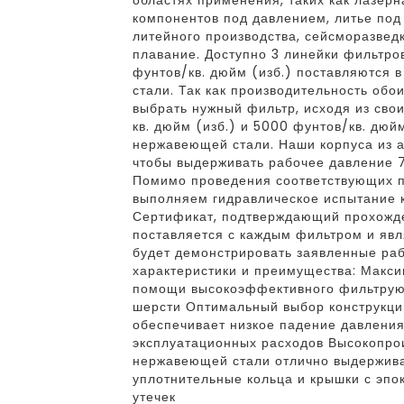
областях применения, таких как лазерн
компонентов под давлением, литье под
литейного производства, сейсморазведк
плавание. Доступно 3 линейки фильтро
фунтов/кв. дюйм (изб.) поставляются 
стали. Так как производительность обо
выбрать нужный фильтр, исходя из сво
кв. дюйм (изб.) и 5000 фунтов/кв. дюй
нержавеющей стали. Наши корпуса из 
чтобы выдерживать рабочее давление 72
Помимо проведения соответствующих пр
выполняем гидравлическое испытание 
Сертификат, подтверждающий прохожде
поставляется с каждым фильтром и явля
будет демонстрировать заявленные раб
характеристики и преимущества: Макси
помощи высокоэффективного фильтрующ
шерсти Оптимальный выбор конструкци
обеспечивает низкое падение давления
эксплуатационных расходов Высокопро
нержавеющей стали отлично выдержива
уплотнительные кольца и крышки с эпо
утечек