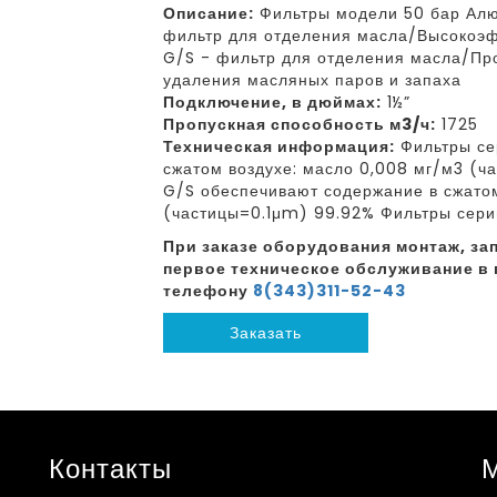
Описание:
Фильтры модели 50 бар Алю
фильтр для отделения масла/Высокоэ
G/S - фильтр для отделения масла/Пр
удаления масляных паров и запаха
Подключение, в дюймах:
1½”
Пропускная способность м3/ч:
1725
Техническая информация:
Фильтры се
сжатом воздухе: масло 0,008 мг/м3 (
G/S обеспечивают содержание в сжатом
(частицы=0.1μm) 99.92% Фильтры сери
При заказе оборудования монтаж, зап
первое техническое обслуживание в 
телефону
8(343)311-52-43
Заказать
Контакты