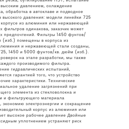
ая резка, бутилирование ПЭТ, испытание
 высоким давлением, охлаждение
а, обработка в автоклаве и подводное
в высокого давления: модели линейки 725
в корпусе из алюминия или нержавеющей
их фильтров одинакова, заказчик может
их предпочтений. Фильтры 1450 фунтов/
м (изб.) помещены в корпуса из
алюминия и нержавеющей стали созданы,
5, 1450 и 5000 фунтов/кв. дюйм (изб.).
оверок на этапе разработки, мы также
каждого производимого фильтра.
ние гидравлических испытаний,
ется гарантией того, что устройство
очие характеристики. Технические
мальное удаление загрязнений при
его элемента из стекловолокна и
и и фильтрующего материала
, экономию электроэнергии и сокращение
изводительный корпус из алюминия или
ет высокое рабочее давление Двойные
ксидным уплотнением устраняют риск