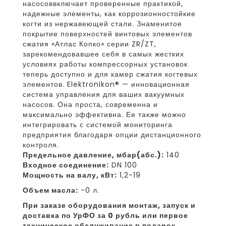
насосоввключает проверенные практикой,
надежные элементы, как коррозионностойкие
когти из нержавеющей стали. Знаменитое
покрытие поверхностей винтовых элементов
сжатия «Атлас Копко» серии ZR/ZT,
зарекомендовавшее себя в самых жестких
условиях работы компрессорных установок
теперь доступно и для камер сжатия когтевых
элементов. Elektronikon® — инновационная
система управления для ваших вакуумных
насосов. Она проста, современна и
максимально эффективна. Ее также можно
интегрировать с системой мониторинга
предприятия благодаря опции дистанционного
контроля.
Предельное давление, мбар(абс.):
140
Входное соединение:
DN 100
Мощность на валу, кВт:
1,2-19
Объем масла:
-0 л.
При заказе оборудования монтаж, запуск и
доставка по УрФО за 0 рубль или первое
техническое обслуживание в подарок.