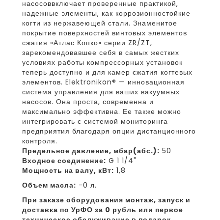
насосоввключает проверенные практикой,
надежные элементы, как коррозионностойкие
когти из нержавеющей стали. Знаменитое
покрытие поверхностей винтовых элементов
сжатия «Атлас Копко» серии ZR/ZT,
зарекомендовавшее себя в самых жестких
условиях работы компрессорных установок
теперь доступно и для камер сжатия когтевых
элементов. Elektronikon® — инновационная
система управления для ваших вакуумных
насосов. Она проста, современна и
максимально эффективна. Ее также можно
интегрировать с системой мониторинга
предприятия благодаря опции дистанционного
контроля.
Предельное давление, мбар(абс.):
50
Входное соединение:
G 1 1/4"
Мощность на валу, кВт:
1,8
Объем масла:
-0 л.
При заказе оборудования монтаж, запуск и
доставка по УрФО за 0 рубль или первое
техническое обслуживание в подарок.