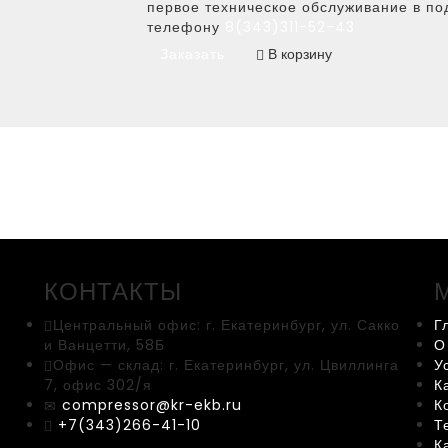
первое техническое обслуживание в по
телефону
8(343)311-52-43
Заказать
В корзину
КОНТАКТЫ
Центральный офис:
г. Екатеринбург, ул. Сакко
Г
и Ванцетти, 58Б
О
Офис — склад:
г. Екатеринбург, ул. Цвиллинга
У
7, офис 302/я
К
compressor@kr-ekb.ru
К
+7(343)266-41-10
Т
К