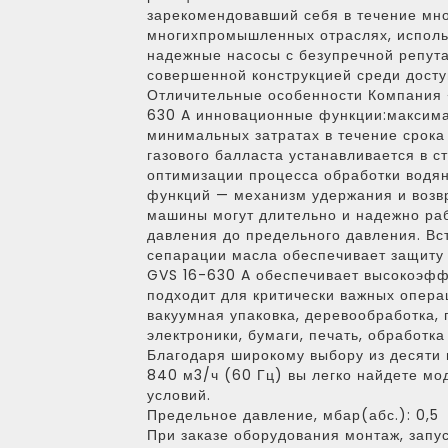
зарекомендовавший себя в течение мно
многихпромышленных отраслях, исполь
надежные насосы с безупречной репута
совершенной конструкцией среди досту
Отличительные особенности Компания 
630 A инновационные функции:максима
минимальных затратах в течение срока
газового балласта устанавливается в с
оптимизации процесса обработки водян
функций — механизм удержания и возвр
машины могут длительно и надежно раб
давления до предельного давления. Вс
сепарации масла обеспечивает защиту
GVS 16-630 A обеспечивает высокоэфф
подходит для критически важных операц
вакуумная упаковка, деревообработка, 
электроники, бумаги, печать, обработка
Благодаря широкому выбору из десяти 
840 м3/ч (60 Гц) вы легко найдете мо
условий.
Предельное давление, мбар(абс.):
0,5
При заказе оборудования монтаж, запус