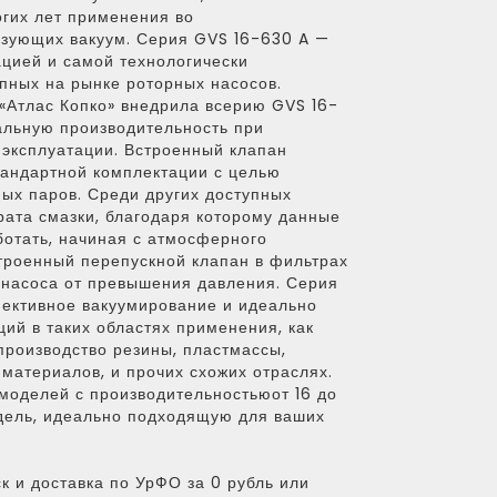
гих лет применения во
зующих вакуум. Серия GVS 16-630 A —
цией и самой технологически
пных на рынке роторных насосов.
«Атлас Копко» внедрила всерию GVS 16-
льную производительность при
 эксплуатации. Встроенный клапан
тандартной комплектации с целью
ых паров. Среди других доступных
ата смазки, благодаря которому данные
отать, начиная с атмосферного
троенный перепускной клапан в фильтрах
 насоса от превышения давления. Серия
ективное вакуумирование и идеально
ий в таких областях применения, как
производство резины, пластмассы,
 материалов, и прочих схожих отраслях.
моделей с производительностьюот 16 до
дель, идеально подходящую для ваших
к и доставка по УрФО за 0 рубль или