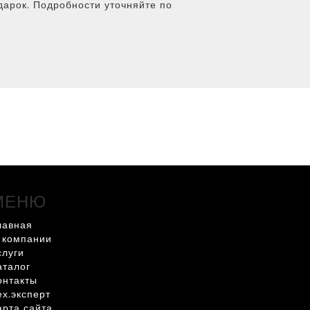
дарок. Подробности уточняйте по
МЕНЮ
лавная
 компании
слуги
аталог
онтакты
ех.эксперт
арта сайта