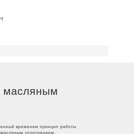
РТ
с масляным
ренный временем принцип работы
 масляным уплотнением,