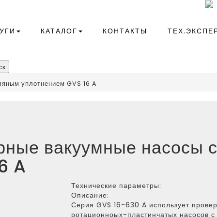
+7(343)266-41-10
compressor@kr-ekb.ru
УГИ
КАТАЛОГ
КОНТАКТЫ
ТЕХ.ЭКСПЕ
ск
сляным уплотнением
ляным уплотнением GVS 16 A
рные вакуумные насосы 
6 A
Технические параметры:
Описание:
Серия GVS 16-630 A использует прове
ротационноых-пластинчатых насосов с