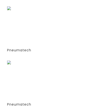
Заказать
ГЕНЕРАТОРЫ АЗОТА
АДСОРБЦИОННОГО ТИПА (PSA)- PPNG
6-68 S (ЭКСТРУДИРОВАННЫЕ
КОЛОННЫ) -СТАНДАРТНАЯ ВЕРСИЯ
PPNG 15 SPCT (%)
Pneumatech
Заказать
ГЕНЕРАТОРЫ АЗОТА
АДСОРБЦИОННОГО ТИПА (PSA)- PPNG
6-68 S (ЭКСТРУДИРОВАННЫЕ
КОЛОННЫ) -СТАНДАРТНАЯ ВЕРСИЯ
PPNG 15 SPPM
Pneumatech