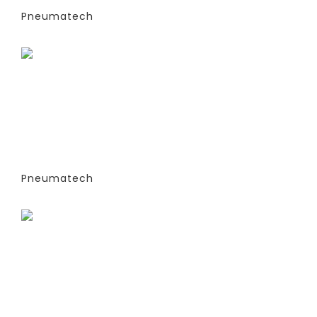
Pneumatech
Заказать
ГЕНЕРАТОРЫ АЗОТА
АДСОРБЦИОННОГО ТИПА (PSA)- PPNG
6-68 S (ЭКСТРУДИРОВАННЫЕ
КОЛОННЫ) -СТАНДАРТНАЯ ВЕРСИЯ
PPNG 30 SPCT (%)
Pneumatech
Заказать
ГЕНЕРАТОРЫ АЗОТА
АДСОРБЦИОННОГО ТИПА (PSA)- PPNG
6-68 S (ЭКСТРУДИРОВАННЫЕ
КОЛОННЫ) -СТАНДАРТНАЯ ВЕРСИЯ