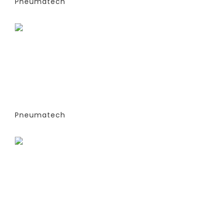
Pneumatech
Заказать
ГЕНЕРАТОРЫ АЗОТА
АДСОРБЦИОННОГО ТИПА (PSA)- PPNG
6-68 S (ЭКСТРУДИРОВАННЫЕ
КОЛОННЫ) -СТАНДАРТНАЯ ВЕРСИЯ
PPNG 22 SPCT (%)
Pneumatech
Заказать
ГЕНЕРАТОРЫ АЗОТА
АДСОРБЦИОННОГО ТИПА (PSA)- PPNG
6-68 S (ЭКСТРУДИРОВАННЫЕ
КОЛОННЫ) -СТАНДАРТНАЯ ВЕРСИЯ
PPNG 22 SPPM