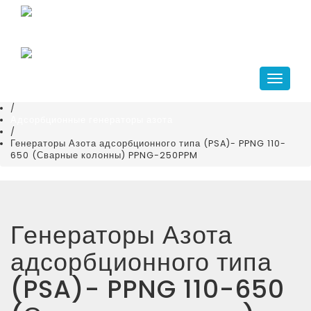
Главная
+7(343)266-41-10
/
compressor@kr-ekb.ru
Каталог
/
Генераторы газов азота и кислорода
Навига
/
Генераторы азота
/
Адсорбционные генераторы азота
/
Генераторы Азота адсорбционного типа (PSA)- PPNG 110-
650 (Сварные колонны) PPNG-250PPM
Генераторы Азота
адсорбционного типа
(PSA)- PPNG 110-650