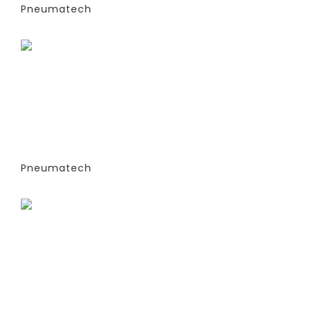
Pneumatech
Заказать
ГЕНЕРАТОРЫ АЗОТА
АДСОРБЦИОННОГО ТИПА (PSA)- PPNG
6-68 S (ЭКСТРУДИРОВАННЫЕ
КОЛОННЫ) -СТАНДАРТНАЯ ВЕРСИЯ
PPNG 28 SPCT (%)
Pneumatech
Заказать
ГЕНЕРАТОРЫ АЗОТА
АДСОРБЦИОННОГО ТИПА (PSA)- PPNG
6-68 S (ЭКСТРУДИРОВАННЫЕ
КОЛОННЫ) -СТАНДАРТНАЯ ВЕРСИЯ
PPNG 28 SPPM