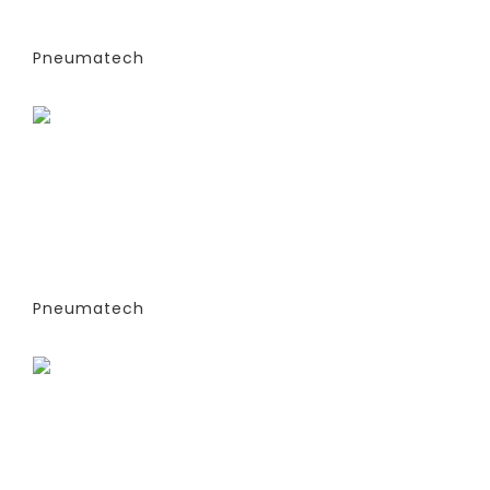
КОЛОННЫ) -СТАНДАРТНАЯ ВЕРСИЯ
PPNG 41 SPPM
Pneumatech
Заказать
ГЕНЕРАТОРЫ АЗОТА
АДСОРБЦИОННОГО ТИПА (PSA)- PPNG
6-68 S (ЭКСТРУДИРОВАННЫЕ
КОЛОННЫ) -СТАНДАРТНАЯ ВЕРСИЯ
PPNG 50 SPCT (%)
Pneumatech
Заказать
ГЕНЕРАТОРЫ АЗОТА
АДСОРБЦИОННОГО ТИПА (PSA)- PPNG
6-68 S (ЭКСТРУДИРОВАННЫЕ