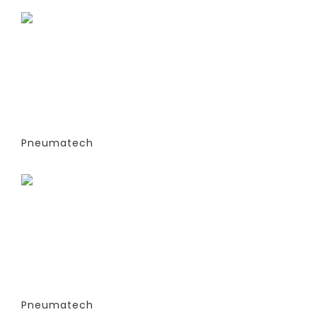
ГЕНЕРАТОРЫ АЗОТА
АДСОРБЦИОННОГО ТИПА (PSA)- PPNG
6-68 S (ЭКСТРУДИРОВАННЫЕ
КОЛОННЫ) -СТАНДАРТНАЯ ВЕРСИЯ
PPNG 12 SPCT (%)
Pneumatech
Заказать
ГЕНЕРАТОРЫ АЗОТА
АДСОРБЦИОННОГО ТИПА (PSA)- PPNG
6-68 S (ЭКСТРУДИРОВАННЫЕ
КОЛОННЫ) -СТАНДАРТНАЯ ВЕРСИЯ
PPNG 12 SPPM
Pneumatech