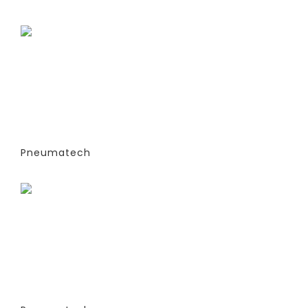
Заказать
ГЕНЕРАТОРЫ АЗОТА
АДСОРБЦИОННОГО ТИПА (PSA)- PPNG
6-68 S (ЭКСТРУДИРОВАННЫЕ
КОЛОННЫ) -СТАНДАРТНАЯ ВЕРСИЯ
PPNG 18 SPCT (%)
Pneumatech
Заказать
ГЕНЕРАТОРЫ АЗОТА
АДСОРБЦИОННОГО ТИПА (PSA)- PPNG
6-68 S (ЭКСТРУДИРОВАННЫЕ
КОЛОННЫ) -СТАНДАРТНАЯ ВЕРСИЯ
PPNG 18 SPPM