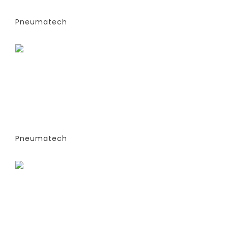
PPNG 37 SPPM
Pneumatech
Заказать
ГЕНЕРАТОРЫ АЗОТА
АДСОРБЦИОННОГО ТИПА (PSA)- PPNG
6-68 S (ЭКСТРУДИРОВАННЫЕ
КОЛОННЫ) -СТАНДАРТНАЯ ВЕРСИЯ
PPNG 41 SPCT (%)
Pneumatech
Заказать
ГЕНЕРАТОРЫ АЗОТА
АДСОРБЦИОННОГО ТИПА (PSA)- PPNG
6-68 S (ЭКСТРУДИРОВАННЫЕ