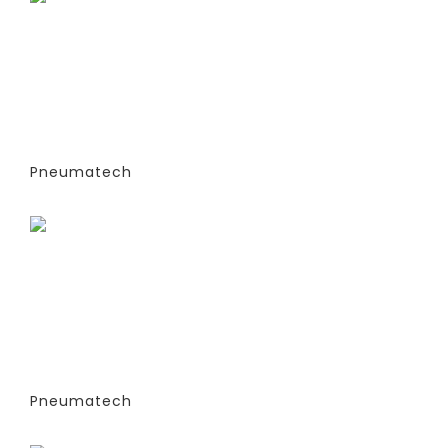
ГЕНЕРАТОРЫ АЗОТА
АДСОРБЦИОННОГО ТИПА (PSA)- PPNG
6-68 S (ЭКСТРУДИРОВАННЫЕ
КОЛОННЫ) -СТАНДАРТНАЯ ВЕРСИЯ
PPNG 6 S PCT (%)
Pneumatech
Заказать
ГЕНЕРАТОРЫ АЗОТА
АДСОРБЦИОННОГО ТИПА (PSA)- PPNG
6-68 S (ЭКСТРУДИРОВАННЫЕ
КОЛОННЫ) -СТАНДАРТНАЯ ВЕРСИЯ
PPNG 6 SPPM
Pneumatech
Заказать