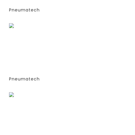
PPNG 30 SPPM
Pneumatech
Заказать
ГЕНЕРАТОРЫ АЗОТА
АДСОРБЦИОННОГО ТИПА (PSA)- PPNG
6-68 S (ЭКСТРУДИРОВАННЫЕ
КОЛОННЫ) -СТАНДАРТНАЯ ВЕРСИЯ
PPNG 37 SPCT (%)
Pneumatech
Заказать
ГЕНЕРАТОРЫ АЗОТА
АДСОРБЦИОННОГО ТИПА (PSA)- PPNG
6-68 S (ЭКСТРУДИРОВАННЫЕ
КОЛОННЫ) -СТАНДАРТНАЯ ВЕРСИЯ