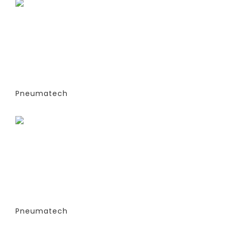
ГЕНЕРАТОРЫ АЗОТА
АДСОРБЦИОННОГО ТИПА (PSA)- PPNG
6-68 S (ЭКСТРУДИРОВАННЫЕ
КОЛОННЫ) -СТАНДАРТНАЯ ВЕРСИЯ
PPNG 7 SPCT (%)
Pneumatech
Заказать
ГЕНЕРАТОРЫ АЗОТА
АДСОРБЦИОННОГО ТИПА (PSA)- PPNG
6-68 S (ЭКСТРУДИРОВАННЫЕ
КОЛОННЫ) -СТАНДАРТНАЯ ВЕРСИЯ
PPNG 7 SPPM
Pneumatech
Заказать