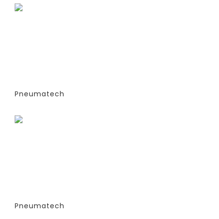
ГЕНЕРАТОРЫ АЗОТА
АДСОРБЦИОННОГО ТИПА (PSA)- PPNG
6-68 S (ЭКСТРУДИРОВАННЫЕ
КОЛОННЫ) -СТАНДАРТНАЯ ВЕРСИЯ
PPNG 9 SPCT (%)
Pneumatech
Заказать
ГЕНЕРАТОРЫ АЗОТА
АДСОРБЦИОННОГО ТИПА (PSA)- PPNG
6-68 S (ЭКСТРУДИРОВАННЫЕ
КОЛОННЫ) -СТАНДАРТНАЯ ВЕРСИЯ
PPNG 9 SPPM
Pneumatech
Заказать