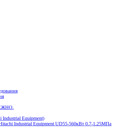
удования
ия
ЕЖНО.
Industrial Equipment)
achi Industrial Equipment UD55-560кВт 0.7-1.25МПа