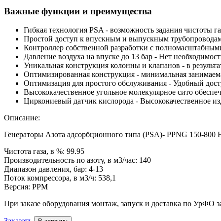
Важные функции и преимущества
Гибкая технология PSA - возможность задания чистоты га
Простой доступ к впускным и выпускным трубопроводам 
Контроллер собственной разработки с полномасштабным
Давление воздуха на впуске до 13 бар - Нет необходимости
Уникальная конструкция колонны и клапанов - в резуль
Оптимизированная конструкция - минимальная занимаем
Оптимизация для простого обслуживания - Удобный дост
Высококачественное угольное молекулярное сито обеспе
Циркониевый датчик кислорода - Высококачественное изд
Описание:
Генераторы Азота адсорбционного типа (PSA)- PPNG 150-800 
Чистота газа, в %:
99.95
Производительность по азоту, в м3/час:
140
Диапазон давления, бар:
4-13
Поток компрессора, в м3/ч:
538,1
Версия:
PPM
При заказе оборудования монтаж, запуск и доставка по УрФО з
Заказать