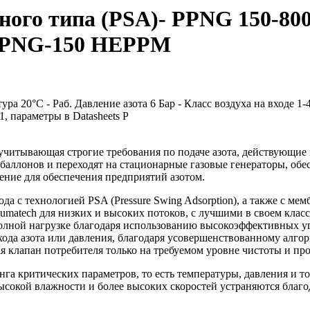
ного типа (PSA)- PPNG 150-80
 PPNG-150 HEPPM
20°C - Раб. Давление азота 6 Бар - Класс воздуха на входе 1-4
1, параметры в Datasheets Р
 учитывающая строгие требования по подаче азота, действующие
аллонов и переходят на стационарные газовые генераторы, обес
шение для обеспечения предприятий азотом.
да с технологией PSA (Pressure Swing Adsorption), а также с ме
umatech для низких и высоких потоков, с лучшими в своем клас
лной нагрузке благодаря использованию высокоэффективных уг
ода азота или давления, благодаря усовершенствованному алго
я клапан потребителя только на требуемом уровне чистоты и прод
нга критических параметров, то есть температуры, давления и
сокой влажности и более высоких скоростей устраняются благо