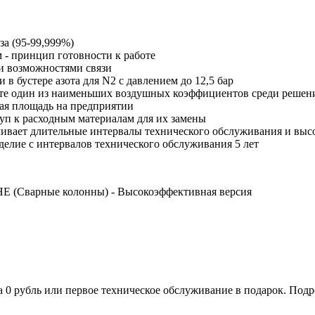
за (95-99,999%)
- принцип готовности к работе
и возможностями связи
 в бустере азота для N2 с давлением до 12,5 бар
тате один из наименьших воздушных коэффициентов среди решен
ая площадь на предприятии
уп к расходным материалам для их замены
чивает длительные интервалы технического обслуживания и вы
елие с интервалов технического обслуживания 5 лет
HE (Сварные колонны) - Высокоэффективная версия
а 0 рубль или первое техническое обслуживание в подарок. Под