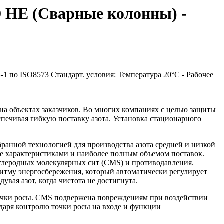
0 HE (Сварные колонны) -
-1 по ISO8573 Стандарт. условия: Температура 20°C - Рабочее
 на объектах заказчиков. Во многих компаниях с целью защиты
печивая гибкую поставку азота. Установка стационарного
мбранной технологией для производства азота средней и низкой
се характеристиками и наиболее полным объемом поставок.
леродных молекулярных сит (CMS) и противодавления.
ритму энергосбережения, который автоматически регулирует
увая азот, когда чистота не достигнута.
 точки росы. CMS подвержена повреждениям при воздействии
даря контролю точки росы на входе и функции