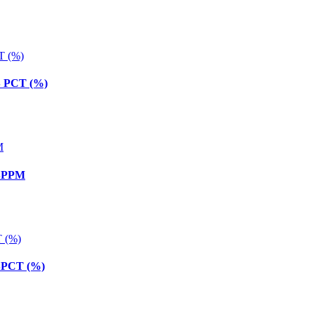
S PCT (%)
 SPPM
SPCT (%)