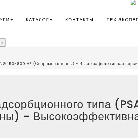
+7(343)266-41-10
compressor@kr-ekb.ru
УГИ
КАТАЛОГ
КОНТАКТЫ
ТЕХ.ЭКСПЕ
ск
PPNG 150-800 HE (Сварные колонны) - Высокоэффективная верс
адсорбционного типа (P
нны) - Высокоэффективн