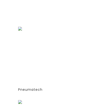
ГЕНЕРАТОРЫ АЗОТА
ТИПА
АДСОРБЦИОННОГО ТИПА
(PSA)- PPNG 6-68 S
Е
(ЭКСТРУДИРОВАННЫЕ
КОЛОННЫ)
СИЯ
-СТАНДАРТНАЯ ВЕРСИЯ
PPNG 7 SPPM
Pneumatech
Заказать