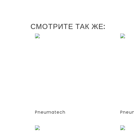
СМОТРИТЕ ТАК ЖЕ:
ГЕНЕРАТОРЫ АЗОТА
ГЕН
АДСОРБЦИОННОГО ТИПА
АДС
(PSA)- PPNG 6-68 S
(PSA
(ЭКСТРУДИРОВАННЫЕ
(ЭК
КОЛОННЫ)
КОЛ
-СТАНДАРТНАЯ ВЕРСИЯ
-СТ
PPNG 6 S PCT (%)
PPN
Pneumatech
Pneu
Заказать
Зака