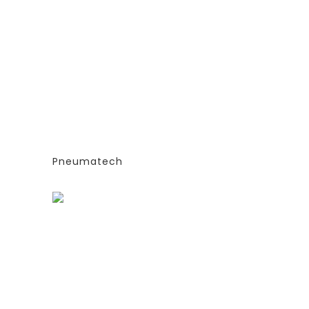
ГЕНЕРАТОРЫ АЗОТА
ТИПА
АДСОРБЦИОННОГО ТИПА
(PSA)- PPNG 6-68 S
Е
(ЭКСТРУДИРОВАННЫЕ
КОЛОННЫ)
СИЯ
-СТАНДАРТНАЯ ВЕРСИЯ
PPNG 12 SPPM
Pneumatech
Заказать
ГЕНЕРАТОРЫ АЗОТА
ТИПА
АДСОРБЦИОННОГО ТИПА
(PSA)- PPNG 6-68 S