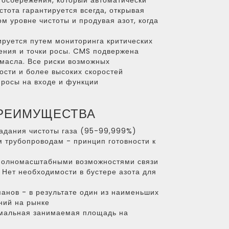
госбережения, который автоматически
стота гарантируется всегда, открывая
м уровне чистоты и продувая азот, когда
ируется путем мониторинга критических
ления и точки росы. CMS подвержена
масла. Все риски возможных
сти и более высоких скоростей
 росы на входе и функции
ПРЕИМУЩЕСТВА
задания чистоты газа (95-99,999%)
м трубопроводам - принцип готовности к
 полномасштабными возможностями связи
- Нет необходимости в бустере азота для
панов - в результате один из наименьших
ний на рынке
имальная занимаемая площадь на