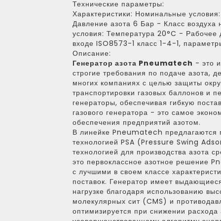
Технические параметры:
Характеристики:
Номинальные условия:
Давление азота 6 Бар - Класс воздуха 
условия: Температура 20°C - Рабочее д
входе ISO8573-1 класс 1-4-1, парамет
Описание:
Генератор азота Pneumatech
- это 
строгие требования по подаче азота, д
многих компаниях с целью защиты окр
транспортировки газовых баллонов и п
генераторы, обеспечивая гибкую постав
газового генератора - это самое экон
обеспечения предприятий азотом.
В линейке Pneumatech предлагаются г
технологией PSA (Pressure Swing Adso
технологией для производства азота ср
это первоклассное азотное решение Pn
с лучшими в своем классе характерис
поставок. Генератор имеет выдающиес
нагрузке благодаря использованию вы
молекулярных сит (CMS) и противодавл
оптимизируется при снижении расхода 