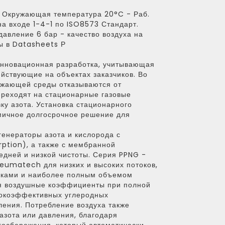
 Окружающая температура 20°C - Раб.
на входе 1-4-1 по ISO8573 Стандарт.
авление 6 бар - качество воздуха на
ры в Datasheets Р
инновационная разработка, учитывающая
ействующие на объектах заказчиков. Во
ужающей среды отказываются от
ереходят на стационарные газовые
ку азота. Установка стационарного
омичное долгосрочное решение для
енераторы азота и кислорода с
rption), а также с мембранной
едней и низкой чистоты. Серия PPNG -
eumatech для низких и высоких потоков,
тиками и наиболее полным объемом
я воздушные коэффициенты при полной
сокоэффективных углеродных
ения. Потребление воздуха также
азота или давления, благодаря