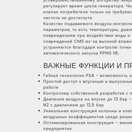
усовершенствованному алгоритму энер
регулирует время цикла генератора. Чи
клапан потребителя только на требуемо
чистота не достигнута.
Качество подаваемого воздуха контрол
параметров, то есть температуры, дав
повреждениям при воздействии воды и 
повреждений CMS из-за высокой влажно
устраняются благодаря контролю точки
автоматического запуска PPNG HE.
ВАЖНЫЕ ФУНКЦИИ И 
Гибкая технология PSA - возможность 
Простой доступ к впускным и выпускны
работе
Контроллер собственной разработки с
Давление воздуха на впуске до 13 бар 
N2 с давлением до 12,5 бар
Уникальная конструкция колонны и кла
воздушных коэффициентов среди реше
Оптимизированная конструкция - мин
предприятии