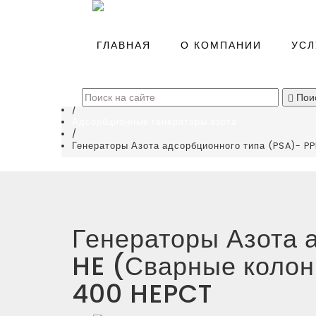
Главная
/
ГЛАВНАЯ
О КОМПАНИИ
УСЛ
Каталог
/
Генераторы газов азота и кислорода
(
0
)
/
Пои
Генераторы азота
/
Адсорбционные генераторы азота
/
Генераторы Азота адсорбционного типа (PSA)- 
Генераторы Азота 
HE (Сварные коло
400 HEPCT