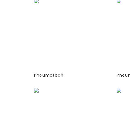
ГЕНЕРАТОРЫ АЗОТА
ГЕН
АДСОРБЦИОННОГО ТИПА
АДС
(PSA)- PPNG 6-68 S
(PSA
(ЭКСТРУДИРОВАННЫЕ
(ЭК
КОЛОННЫ)
КОЛ
-СТАНДАРТНАЯ ВЕРСИЯ
-СТ
PPNG 30 SPCT (%)
PPN
Pneumatech
Pneu
Заказать
Зака
ГЕНЕРАТОРЫ АЗОТА
ГЕН
АДСОРБЦИОННОГО ТИПА
АДС