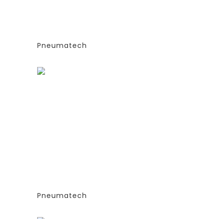
Е
(ЭКСТРУДИРОВАННЫЕ
КОЛОННЫ)
СИЯ
-СТАНДАРТНАЯ ВЕРСИЯ
PPNG 18 SPPM
Pneumatech
Заказать
ГЕНЕРАТОРЫ АЗОТА
ТИПА
АДСОРБЦИОННОГО ТИПА
(PSA)- PPNG 6-68 S
Е
(ЭКСТРУДИРОВАННЫЕ
КОЛОННЫ)
СИЯ
-СТАНДАРТНАЯ ВЕРСИЯ
PPNG 28 SPPM
Pneumatech
Заказать