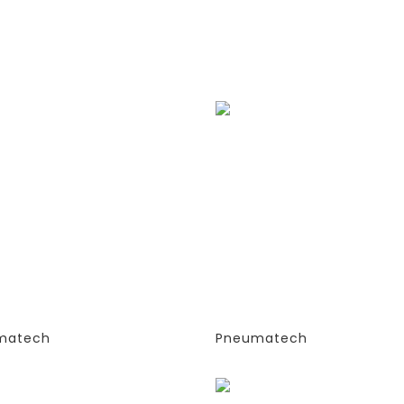
ЕРАТОРЫ АЗОТА
ГЕНЕРАТОРЫ АЗОТА
ОРБЦИОННОГО ТИПА
АДСОРБЦИОННОГО 
)- PPNG 6-68 S
(PSA)- PPNG 6-68 S
СТРУДИРОВАННЫЕ
(ЭКСТРУДИРОВАННЫ
ОННЫ)
КОЛОННЫ)
АНДАРТНАЯ ВЕРСИЯ
-СТАНДАРТНАЯ ВЕР
G 6 SPPM
PPNG 7 SPCT (%)
matech
Pneumatech
зать
Заказать