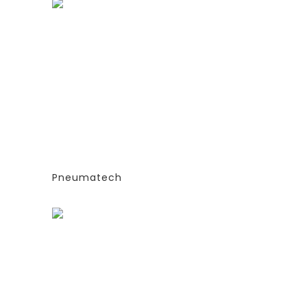
ГЕНЕРАТОРЫ АЗОТА
ТИПА
АДСОРБЦИОННОГО ТИПА
(PSA)- PPNG 6-68 S
Е
(ЭКСТРУДИРОВАННЫЕ
КОЛОННЫ)
СИЯ
-СТАНДАРТНАЯ ВЕРСИЯ
PPNG 37 SPPM
Pneumatech
Заказать
ГЕНЕРАТОРЫ АЗОТА
ТИПА
АДСОРБЦИОННОГО ТИПА