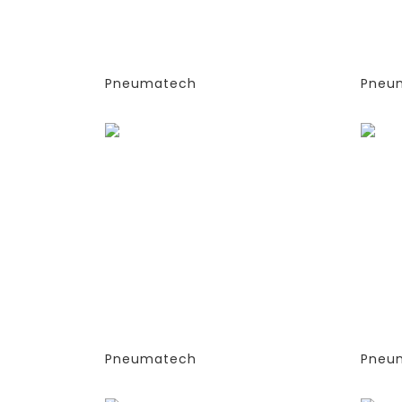
(ЭКСТРУДИРОВАННЫЕ
(ЭК
КОЛОННЫ)
КОЛ
-СТАНДАРТНАЯ ВЕРСИЯ
-СТ
PPNG 15 SPCT (%)
PPNG
Pneumatech
Pneu
Заказать
Зака
ГЕНЕРАТОРЫ АЗОТА
ГЕН
АДСОРБЦИОННОГО ТИПА
АДС
(PSA)- PPNG 6-68 S
(PSA
(ЭКСТРУДИРОВАННЫЕ
(ЭК
КОЛОННЫ)
КОЛ
-СТАНДАРТНАЯ ВЕРСИЯ
-СТ
PPNG 22 SPCT (%)
PPN
Pneumatech
Pneu
Заказать
Зака