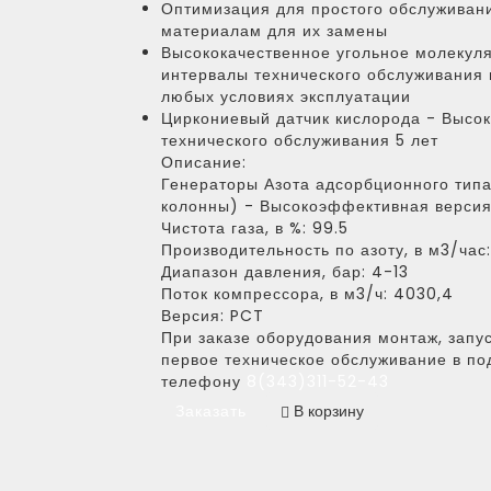
Оптимизация для простого обслуживан
материалам для их замены
Высококачественное угольное молекул
интервалы технического обслуживания 
любых условиях эксплуатации
Циркониевый датчик кислорода - Высок
технического обслуживания 5 лет
Описание:
Генераторы Азота адсорбционного тип
колонны) - Высокоэффективная верси
Чистота газа, в %:
99.5
Производительность по азоту, в м3/час:
Диапазон давления, бар:
4-13
Поток компрессора, в м3/ч:
4030,4
Версия:
PCT
При заказе оборудования монтаж, запус
первое техническое обслуживание в по
телефону
8(343)311-52-43
Заказать
В корзину