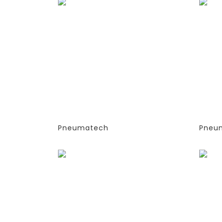
ГЕНЕРАТОРЫ АЗОТА
ГЕН
АДСОРБЦИОННОГО ТИПА
АДС
(PSA)- PPNG 6-68 S
(PSA
(ЭКСТРУДИРОВАННЫЕ
(ЭК
КОЛОННЫ)
КОЛ
-СТАНДАРТНАЯ ВЕРСИЯ
-СТ
PPNG 22 SPCT (%)
PPN
Pneumatech
Pneu
Заказать
Зака
ГЕНЕРАТОРЫ АЗОТА
ГЕН
АДСОРБЦИОННОГО ТИПА
АДС