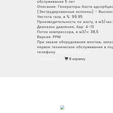
обслуживания 5 лет
Описание:
Генераторы Азота адсорбцио
(Экструдированные колонны) - Высоко
Чистота газа, в %:
99.95
Производительность по азоту, в м3/час:
Диапазон давления, бар:
4-13
Поток компрессора, в м3/ч:
38,5
Версия:
PPM
При заказе оборудования монтаж, запус
первое техническое обслуживание в по
телефону
8(343)311-52-43
Заказать
В корзину