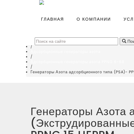
Главная
/
ГЛАВНАЯ
О КОМПАНИИ
УСЛ
Каталог
/
Генераторы газов азота и кислорода
(
0
)
/
Пои
Генераторы азота
/
Адсорбционные генераторы азота
/
Адсорбционные генераторы азота PPNG 6-68
/
Генераторы Азота адсорбционного типа (PSA)- 
Генераторы Азота 
(Экструдированные