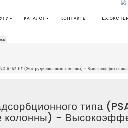
+7(343)266-41-10
compressor@kr-ekb.ru
УГИ
КАТАЛОГ
КОНТАКТЫ
ТЕХ.ЭКСПЕ
ск
PPNG 6-68 HE (Экструдированные колонны) - Высокоэффективна
адсорбционного типа (P
 колонны) - Высокоэффе