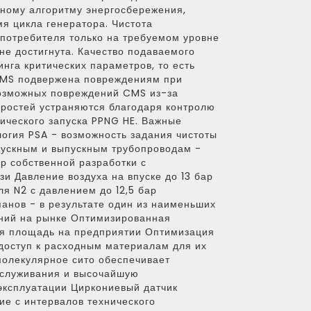
ному алгоритму энергосбережения,
я цикла генератора. Чистота
 потребителя только на требуемом уровне
 не достигнута. Качество подаваемого
нга критических параметров, то есть
 CMS подвержена повреждениям при
возможных повреждений CMS из-за
оростей устраняются благодаря контролю
тического запуска PPNG HE. Важные
огия PSA - возможность задания чистоты
пускным и выпускным трубопроводам -
р собственной разработки с
 Давление воздуха на впуске до 13 бар
ля N2 с давлением до 12,5 бар
панов - в результате один из наименьших
ний на рынке Оптимизированная
я площадь на предприятии Оптимизация
доступ к расходным материалам для их
молекулярное сито обеспечивает
бслуживания и высочайшую
эксплуатации Циркониевый датчик
ие с интервалов технического