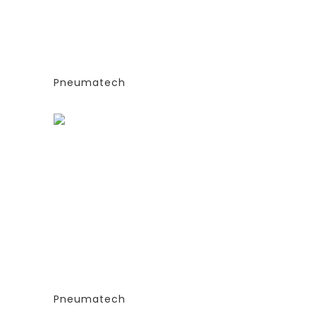
(PSA)- PPNG 6-68 S
Е
(ЭКСТРУДИРОВАННЫЕ
КОЛОННЫ)
СИЯ
-СТАНДАРТНАЯ ВЕРСИЯ
PPNG 37 SPPM
Pneumatech
Заказать
ГЕНЕРАТОРЫ АЗОТА
ТИПА
АДСОРБЦИОННОГО ТИПА
(PSA)- PPNG 6-68 S
Е
(ЭКСТРУДИРОВАННЫЕ
КОЛОННЫ)
СИЯ
-СТАНДАРТНАЯ ВЕРСИЯ
PPNG 50 SPPM
Pneumatech