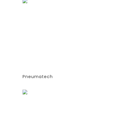
ГЕНЕРАТОРЫ АЗОТА
ТИПА
АДСОРБЦИОННОГО ТИПА
(PSA)- PPNG 6-68 S
Е
(ЭКСТРУДИРОВАННЫЕ
КОЛОННЫ)
СИЯ
-СТАНДАРТНАЯ ВЕРСИЯ
PPNG 28 SPPM
Pneumatech
Заказать
ГЕНЕРАТОРЫ АЗОТА
ТИПА
АДСОРБЦИОННОГО ТИПА