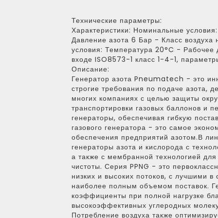
Технические параметры:
Характеристики:
Номинальные условия:
Давление азота 6 Бар - Класс воздуха 
условия: Температура 20°C - Рабочее д
входе ISO8573-1 класс 1-4-1, парамет
Описание:
Генератор азота Pneumatech - это ин
строгие требования по подаче азота, д
многих компаниях с целью защиты окр
транспортировки газовых баллонов и п
генераторы, обеспечивая гибкую постав
газового генератора - это самое экон
обеспечения предприятий азотом.В л
генераторы азота и кислорода с технол
а также с мембранной технологией для 
чистоты. Серия PPNG - это первоклас
низких и высоких потоков, с лучшими в
наиболее полным объемом поставок. 
коэффициенты при полной нагрузке бл
высокоэффективных углеродных молеку
Потребление воздуха также оптимизиру