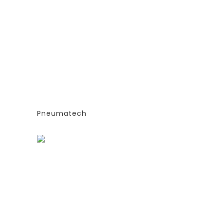
ГЕНЕРАТОРЫ АЗОТА
ТИПА
АДСОРБЦИОННОГО ТИПА
(PSA)- PPNG 6-68 S
Е
(ЭКСТРУДИРОВАННЫЕ
КОЛОННЫ)
СИЯ
-СТАНДАРТНАЯ ВЕРСИЯ
PPNG 7 SPPM
Pneumatech
Заказать
ГЕНЕРАТОРЫ АЗОТА
ТИПА
АДСОРБЦИОННОГО ТИПА
(PSA)- PPNG 6-68 S