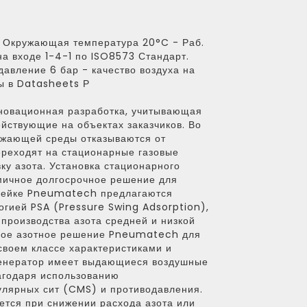
 Окружающая температура 20°C - Раб.
на входе 1-4-1 по ISO8573 Стандарт.
авление 6 бар - качество воздуха на
ры в Datasheets Р
новационная разработка, учитывающая
ействующие на объектах заказчиков. Во
ужающей среды отказываются от
ереходят на стационарные газовые
ку азота. Установка стационарного
омичное долгосрочное решение для
инейке Pneumatech предлагаются
огией PSA (Pressure Swing Adsorption),
производства азота средней и низкой
сное азотное решение Pneumatech для
 своем классе характеристиками и
Генератор имеет выдающиеся воздушные
агодаря использованию
лярных сит (CMS) и противодавления.
ется при снижении расхода азота или