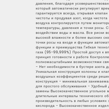
давления, благодаря усовершенствован
который автоматически регулирует врем
гарантируется всегда, открывая клапан
чистоты и продувая азот, когда чистота
воздуха контролируется путем монитори
температуры, давления и точки росы.
воздействии воды и масла. Все риски 
высокой влажности и более высоких ск
точки росы на входе и функции автома
функции и преимущества Гибкая технол
газа (95-99,999%) Простой доступ к в
принцип готовности к работе Контролле
полномасштабными возможностями связи
- Нет необходимости в бустере азота д
Уникальная конструкция колонны и кла
воздушных коэффициентов среди реше
конструкция - минимальная занимаема
для простого обслуживания - Удобный 
замены Высококачественное угольное 
длительные интервалы технического о
производительность в любых условиях 
кислорода - Высококачественное издел