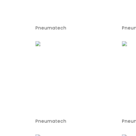
(ЭКСТРУДИРОВАННЫЕ
(ЭК
КОЛОННЫ)
КОЛ
-СТАНДАРТНАЯ ВЕРСИЯ
-СТ
PPNG 9 SPCT (%)
PPN
Pneumatech
Pneu
Заказать
Зака
ГЕНЕРАТОРЫ АЗОТА
ГЕН
АДСОРБЦИОННОГО ТИПА
АДС
(PSA)- PPNG 6-68 S
(PSA
(ЭКСТРУДИРОВАННЫЕ
(ЭК
КОЛОННЫ)
КОЛ
-СТАНДАРТНАЯ ВЕРСИЯ
-СТ
PPNG 15 SPCT (%)
PPNG
Pneumatech
Pneu
Заказать
Зака