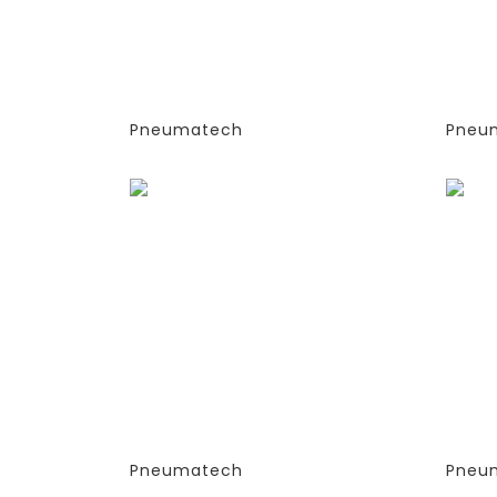
(PSA)- PPNG 6-68 S
(PSA
(ЭКСТРУДИРОВАННЫЕ
(ЭК
КОЛОННЫ)
КОЛ
-СТАНДАРТНАЯ ВЕРСИЯ
-СТ
PPNG 30 SPCT (%)
PPN
Pneumatech
Pneu
Заказать
Зака
ГЕНЕРАТОРЫ АЗОТА
ГЕН
АДСОРБЦИОННОГО ТИПА
АДС
(PSA)- PPNG 6-68 S
(PSA
(ЭКСТРУДИРОВАННЫЕ
(ЭК
КОЛОННЫ)
КОЛ
-СТАНДАРТНАЯ ВЕРСИЯ
-СТ
PPNG 41 SPCT (%)
PPNG
Pneumatech
Pneu