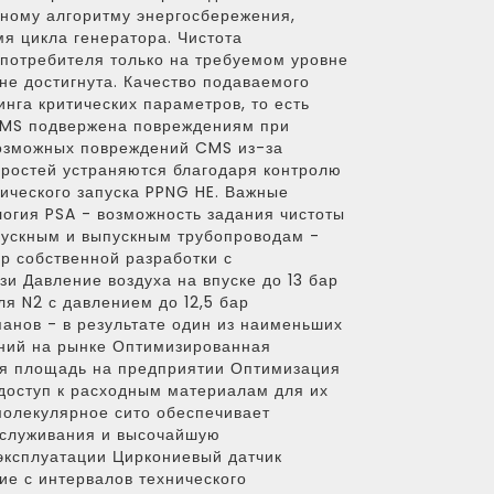
ному алгоритму энергосбережения,
я цикла генератора. Чистота
 потребителя только на требуемом уровне
 не достигнута. Качество подаваемого
нга критических параметров, то есть
 CMS подвержена повреждениям при
возможных повреждений CMS из-за
оростей устраняются благодаря контролю
тического запуска PPNG HE. Важные
огия PSA - возможность задания чистоты
пускным и выпускным трубопроводам -
р собственной разработки с
 Давление воздуха на впуске до 13 бар
ля N2 с давлением до 12,5 бар
панов - в результате один из наименьших
ний на рынке Оптимизированная
я площадь на предприятии Оптимизация
доступ к расходным материалам для их
молекулярное сито обеспечивает
бслуживания и высочайшую
эксплуатации Циркониевый датчик
ие с интервалов технического