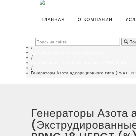
Главная
/
ГЛАВНАЯ
О КОМПАНИИ
УСЛ
Каталог
/
Генераторы газов азота и кислорода
(
0
)
/
Пои
Генераторы азота
/
Адсорбционные генераторы азота
/
Адсорбционные генераторы азота PPNG 6-68
/
Генераторы Азота адсорбционного типа (PSA)- P
Генераторы Азота 
(Экструдированные