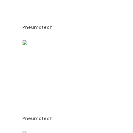
Е
(ЭКСТРУДИРОВАННЫЕ
КОЛОННЫ)
СИЯ
-СТАНДАРТНАЯ ВЕРСИЯ
PPNG 12 SPPM
Pneumatech
Заказать
ГЕНЕРАТОРЫ АЗОТА
ТИПА
АДСОРБЦИОННОГО ТИПА
(PSA)- PPNG 6-68 S
Е
(ЭКСТРУДИРОВАННЫЕ
КОЛОННЫ)
СИЯ
-СТАНДАРТНАЯ ВЕРСИЯ
PPNG 18 SPPM
Pneumatech
Заказать