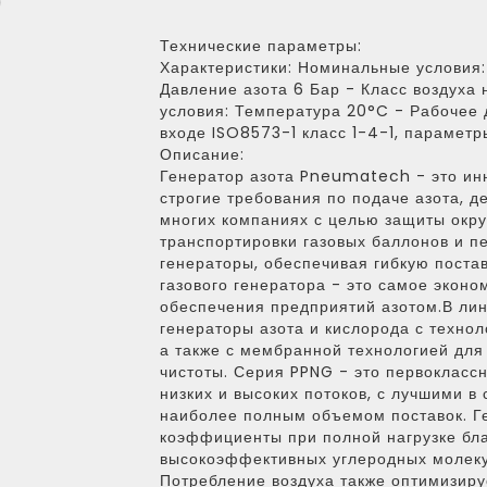
)
Технические параметры:
Характеристики:
Номинальные условия:
Давление азота 6 Бар - Класс воздуха 
условия: Температура 20°C - Рабочее д
входе ISO8573-1 класс 1-4-1, парамет
Описание:
Генератор азота Pneumatech - это ин
строгие требования по подаче азота, д
многих компаниях с целью защиты окр
транспортировки газовых баллонов и п
генераторы, обеспечивая гибкую постав
газового генератора - это самое экон
обеспечения предприятий азотом.В л
генераторы азота и кислорода с технол
а также с мембранной технологией для 
чистоты. Серия PPNG - это первоклас
низких и высоких потоков, с лучшими в
наиболее полным объемом поставок. 
коэффициенты при полной нагрузке бл
высокоэффективных углеродных молеку
Потребление воздуха также оптимизиру