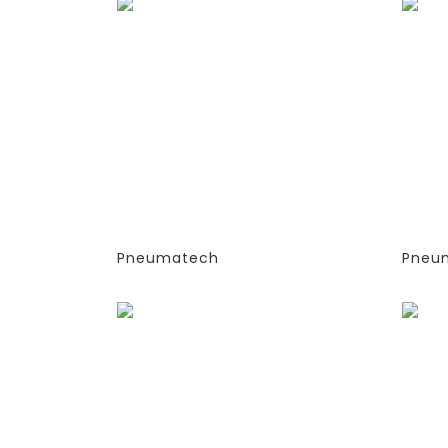
ГЕНЕРАТОРЫ АЗОТА
ГЕН
АДСОРБЦИОННОГО ТИПА
АДС
(PSA)- PPNG 6-68 S
(PSA
(ЭКСТРУДИРОВАННЫЕ
(ЭК
КОЛОННЫ)
КОЛ
-СТАНДАРТНАЯ ВЕРСИЯ
-СТ
PPNG 22 SPCT (%)
PPN
Pneumatech
Pneu
Заказать
Зака
ГЕНЕРАТОРЫ АЗОТА
ГЕН
АДСОРБЦИОННОГО ТИПА
АДС