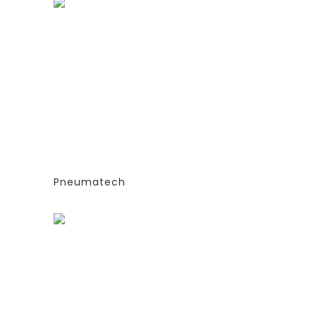
ГЕНЕРАТОРЫ АЗОТА
ТИПА
АДСОРБЦИОННОГО ТИПА
(PSA)- PPNG 6-68 S
Е
(ЭКСТРУДИРОВАННЫЕ
КОЛОННЫ)
СИЯ
-СТАНДАРТНАЯ ВЕРСИЯ
PPNG 28 SPPM
Pneumatech
Заказать
ГЕНЕРАТОРЫ АЗОТА
ТИПА
АДСОРБЦИОННОГО ТИПА