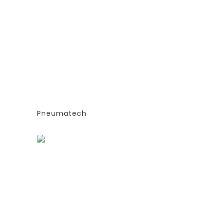
ГЕНЕРАТОРЫ АЗОТА
ТИПА
АДСОРБЦИОННОГО ТИПА
(PSA)- PPNG 6-68 S
Е
(ЭКСТРУДИРОВАННЫЕ
КОЛОННЫ)
СИЯ
-СТАНДАРТНАЯ ВЕРСИЯ
PPNG 7 SPPM
Pneumatech
Заказать
ГЕНЕРАТОРЫ АЗОТА
ТИПА
АДСОРБЦИОННОГО ТИПА
(PSA)- PPNG 6-68 S