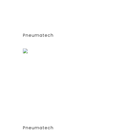
(PSA)- PPNG 6-68 S
Е
(ЭКСТРУДИРОВАННЫЕ
КОЛОННЫ)
СИЯ
-СТАНДАРТНАЯ ВЕРСИЯ
PPNG 37 SPPM
Pneumatech
Заказать
ГЕНЕРАТОРЫ АЗОТА
ТИПА
АДСОРБЦИОННОГО ТИПА
(PSA)- PPNG 6-68 S
Е
(ЭКСТРУДИРОВАННЫЕ
КОЛОННЫ)
СИЯ
-СТАНДАРТНАЯ ВЕРСИЯ
PPNG 50 SPPM
Pneumatech