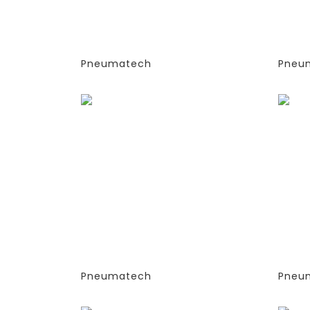
(ЭКСТРУДИРОВАННЫЕ
(ЭК
КОЛОННЫ)
КОЛ
-СТАНДАРТНАЯ ВЕРСИЯ
-СТ
PPNG 9 SPCT (%)
PPN
Pneumatech
Pneu
Заказать
Зака
ГЕНЕРАТОРЫ АЗОТА
ГЕН
АДСОРБЦИОННОГО ТИПА
АДС
(PSA)- PPNG 6-68 S
(PSA
(ЭКСТРУДИРОВАННЫЕ
(ЭК
КОЛОННЫ)
КОЛ
-СТАНДАРТНАЯ ВЕРСИЯ
-СТ
PPNG 15 SPCT (%)
PPNG
Pneumatech
Pneu
Заказать
Зака