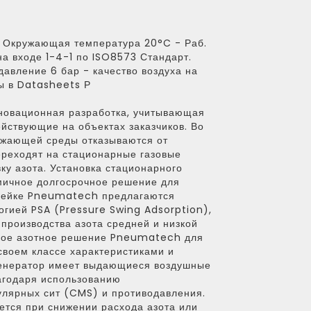
 Окружающая температура 20°C - Раб.
на входе 1-4-1 по ISO8573 Стандарт.
авление 6 бар - качество воздуха на
ры в Datasheets Р
новационная разработка, учитывающая
ействующие на объектах заказчиков. Во
ужающей среды отказываются от
ереходят на стационарные газовые
ку азота. Установка стационарного
омичное долгосрочное решение для
инейке Pneumatech предлагаются
огией PSA (Pressure Swing Adsorption),
производства азота средней и низкой
сное азотное решение Pneumatech для
 своем классе характеристиками и
Генератор имеет выдающиеся воздушные
агодаря использованию
лярных сит (CMS) и противодавления.
ется при снижении расхода азота или