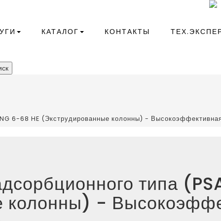
+7(343)266-41-10
compressor@kr-ekb.ru
УГИ
КАТАЛОГ
КОНТАКТЫ
ТЕХ.ЭКСПЕ
ск
PNG 6-68 HE (Экструдированные колонны) - Высокоэффективная
адсорбционного типа (P
 колонны) - Высокоэффе