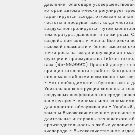
давления, благодаря усовершенствован
который автоматически регулирует врем
гарантируется всегда, открывая клапан
чистоты и продувая азот, когда чистота
воздуха контролируется путем монитори
температуры, давления и точки росы.
воздействии воды и масла. Все риски 
высокой влажности и более высоких ск
точки росы на входе и функции автома
функции и преимущества Гибкая технол
газа (95-99,999%) Простой доступ к в
принцип готовности к работе Контролле
полномасштабными возможностями связи
- Нет необходимости в бустере азота д
Уникальная конструкция колонны и кла
воздушных коэффициентов среди реше
конструкция - минимальная занимаема
для простого обслуживания - Удобный 
замены Высококачественное угольное 
длительные интервалы технического о
производительность в любых условиях 
кислорода - Высококачественное издел