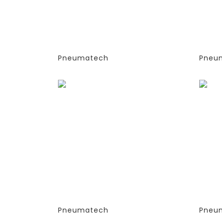
(PSA)- PPNG 6-68 S
(PSA
(ЭКСТРУДИРОВАННЫЕ
(ЭК
КОЛОННЫ)
КОЛ
-СТАНДАРТНАЯ ВЕРСИЯ
-СТ
PPNG 30 SPCT (%)
PPN
Pneumatech
Pneu
Заказать
Зака
ГЕНЕРАТОРЫ АЗОТА
ГЕН
АДСОРБЦИОННОГО ТИПА
АДС
(PSA)- PPNG 6-68 S
(PSA
(ЭКСТРУДИРОВАННЫЕ
(ЭК
КОЛОННЫ)
КОЛ
-СТАНДАРТНАЯ ВЕРСИЯ
-СТ
PPNG 41 SPCT (%)
PPNG
Pneumatech
Pneu