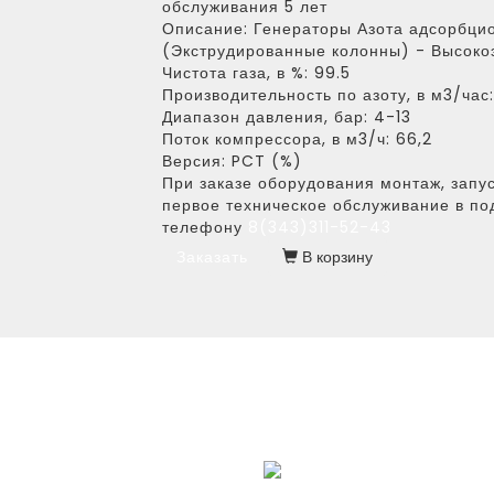
обслуживания 5 лет
Описание:
Генераторы Азота адсорбцио
(Экструдированные колонны) - Высоко
Чистота газа, в %:
99.5
Производительность по азоту, в м3/час:
Диапазон давления, бар:
4-13
Поток компрессора, в м3/ч:
66,2
Версия:
PCT (%)
При заказе оборудования монтаж, запус
первое техническое обслуживание в по
телефону
8(343)311-52-43
Заказать
В корзину