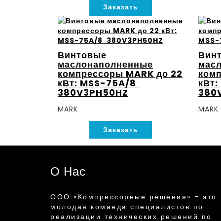
Заказать
Винтовые
Вин
маслонаполненные
мас
компрессоры MARK до 22
комп
кВт: MSS-75A/8
кВт:
380V3PH50HZ
380
MARK
MARK
Заказать
О Нас
ООО «Компрессорные решения» - это
молодая команда специалистов по
реализации технических решений по