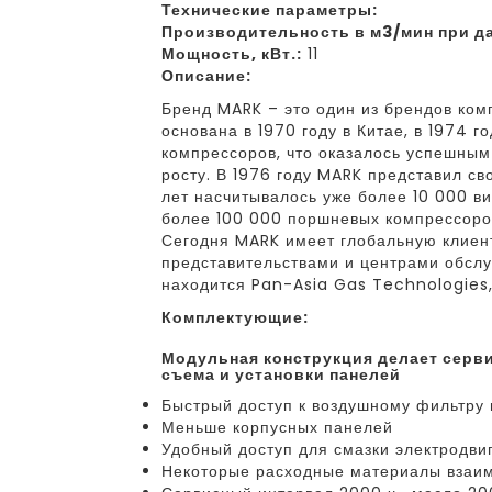
Технические параметры:
Производительность в м3/мин при да
Мощность, кВт.:
11
Описание:
Бренд MARK – это один из брендов ко
основана в 1970 году в Китае, в 1974 
компрессоров, что оказалось успешным
росту. В 1976 году MARK представил св
лет насчитывалось уже более 10 000 в
более 100 000 поршневых компрессоро
Сегодня MARK имеет глобальную клиен
представительствами и центрами обслу
находится Pan-Asia Gas Technologies, 
Комплектующие:
модульная конструкция делает сервис более удобным благодаря удобству
съема и установки панелей
Быстрый доступ к воздушному фильтру 
Меньше корпусных панелей
Удобный доступ для смазки электродви
Некоторые расходные материалы взаи