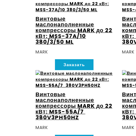
Винтовые
Вин
маслонаполненные
мас
компрессоры MARK до 22
комп
кВт: MSS-37A/10
кВт:
380/3/50 ML
380
MARK
MARK
Заказать
Винтовые
Вин
маслонаполненные
мас
компрессоры MARK до 22
комп
кВт: MSS-55A/7
кВт
380V3PH50HZ
380
MARK
MARK